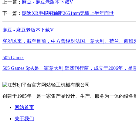
上一篇：
麻豆 - 麻豆老版本下载V
下一篇：
朗逸XR申报图轴距2651mm无望上半年面世
麻豆 - 麻豆老版本下载V
客岁以来，截至目前，中方曾经对法国、意大利、荷兰、西班牙
505 Games
505 Games SpA是一家意大利 逛戏刊行商，成立于2006年，
创建于1985年，是一家集产品设计、生产、服务为一体的设备制
网站首页
关于我们