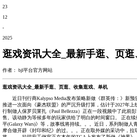
23
12
-
2025
逛戏资讯大全_最新手逛、页逛
作者： bjl平台官方网站
逛戏资讯大全_最新手逛、页逛、收集逛戏、单机
近日刊行商Kalypso Media发布策略新做《群英传：》新
推进一次面向《豪杰联盟》的严沉升级打算，估计于2027年
行制做人保罗贝莱扎（Paul Bellezza）正在一段视频中了此
售。该动静为等候多年的玩家供给了明白的时间窗口。 正在续做到来
平(Galaxy Wars)》等，故事线将持续。。。近日，系
摩合做开辟《封印和纪》的过。。。正在取外媒的采访中，拉瑞
将。。。拉瑞安工做室正在本年的TGA上发布了新做《神界》