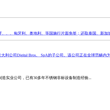
、、、匈牙利、奥地利、等国施行片面免签；还取泰国、新加坡、
是意大利公司Digital Bros。 SpA的子公司。该公司正在全球范
造实业公司，已有30多年不锈钢非标设备制造经验...