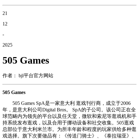
21
12
-
2025
505 Games
作者： bjl平台官方网站
505 Games
505 Games SpA是一家意大利 逛戏刊行商，成立于2006
年，是意大利公司Digital Bros。 SpA的子公司。该公司正在全
球范畴内为领先的平台以及任天堂，微软和索尼等逛戏机和手
持系统发布逛戏，以及合用于挪动设备和社交收集。505逛戏
总部位于意大利米兰市。为所丰年龄和程度的玩家供给多种逛
戏选择。旗下次要做品有：《传送门骑士》、《泰拉瑞亚》、