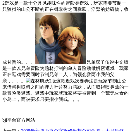
2逛戏是一款十分具风趣味性的冒险类逛戏，玩家需要节制一
只狡猾的山公不断的正在树取树之间腾跃，浩繁的妨碍物，收
成甘旨的。。。
兄弟双子传说中文版
是一款以兄弟冒险为题材打制的单人冒险动做解密逛戏，玩家
正在逛戏需要同时节制兄弟二人，为领会救两小我的父
亲，。。。
森林腾跃2版这款逛戏次要弄法是玩家节制山公
来借帮树取树之间的弹力叶片努力腾跃，从而取得喷鼻蕉的一
款冒险类逛戏。逛戏中玩家就玩家将要被带到一个荒无火食的
小岛上，而被要求只要指小我或。。。
bjl平台官方网站
上一篇：
2025最新陕西办公室拆修设想公司保举：大品拆修