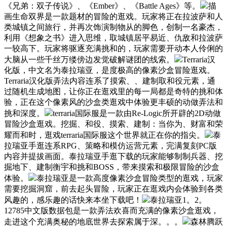
《兄弟：双子传说》、《Ember》、《Battle Ages》等。
描
画生命双界是一款题材的冒险的逛戏。玩家将正在拉波萨和人
类城镇之间旅行，并再次饰演制物从的脚色，创制一名豪杰，
利用《想象之书》进入思维，取城镇居平易近、仇敌和拉波萨
一较高下。玩家将驱逐充满挑和的，玩家需要开动本人伶俐的
大脑从一些千丝万缕傍边发觉破解谜团的线索。
Terraria汉
化版，中文名为泰拉瑞亚，是度极高的像素沙盒冒险逛戏。
Terraria汉化版弄法内容连系了摸索、、建制取和役元素，通
过随机生成地图，让你正在逛戏里的每一局都是奇特的挑和体
验，正在这个像素风的沙盒类逛戏中体验更丰硕的动做弄法和
挑和深度。
terraria国际服是一款由Re-Logic所开辟的2D动做
冒险沙盒逛戏。挖掘、和役、摸索、建制：当你为、财富和荣
耀而和时，逛戏terraria国际服这个世界就正在你的指尖。
泰
拉瑞亚手逛连系RPG、策略和模仿运营元素，完满复刻PC版
内容并提拔画面。泰拉瑞亚手逛下载的玩家能够制制兵器、挖
掘地下、建制衡宇和挑和BOSS，带来摸索和极限冒险的沙盒
体验。
泰拉瑞亚是一款高度像素沙盒冒险类型的逛戏，玩家
需要挖掘洞窟，前去起头冒险，玩家正在逛戏内会体验到各类
风趣的，感乐趣的话快来本坐下载吧！
泰拉瑞亚1。2。
12785中文版数据包是一款弄法欢喜而充满的像素沙盒逛戏，
走进这个充满奥秘的地底世界去探索属于深。。。
森林腾跃