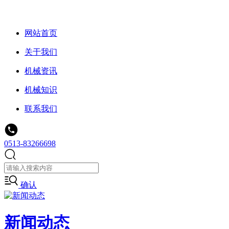
网站首页
关于我们
机械资讯
机械知识
联系我们
0513-83266698
确认
新闻动态