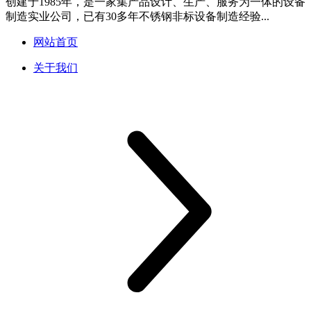
创建于1985年，是一家集产品设计、生产、服务为一体的设备
制造实业公司，已有30多年不锈钢非标设备制造经验...
网站首页
关于我们