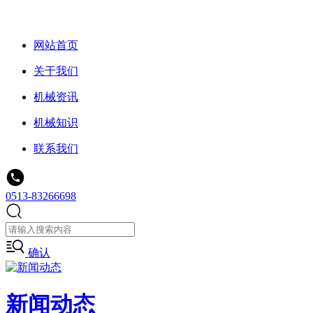
网站首页
关于我们
机械资讯
机械知识
联系我们
0513-83266698
确认
新闻动态