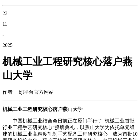
23
11
-
2025
机械工业工程研究核心落户燕
山大学
作者： bjl平台官方网站
机械工业工程研究核心落户燕山大学
中国机械工业结合会日前正在厦门举行了“机械工业首批
行业工程手艺研究核心”授牌典礼，以燕山大学为依托单元组
建的机械工业高精度轧制手艺配备工程研究核心，成为首批10