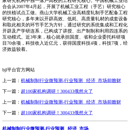
家研究机构中独一落户高校的工程研究核心。中国机械工业结
合会从2007年4月起，开展了机械工业工程（手艺）研究核心
的扶植试点工做。燕山大学机械工业高精度轧制手艺配备工程
研究核心，多年来以开辟高效、低耗、高质量轧材的成套设备
和取此相关的环节手艺为方针，通过研究的系统集成和工程化
开辟及产学研连系，已构成了讲授、出产制制和利用四连系的
互动模式。近3年来，核心就承担国度、省和企业委托科研项
目70余项，科技收入近亿元，获得国度科技4项，科技7项，经
济效益较着。
bjl平台官方网站
上一篇：
机械制制行业微预测-行业预测_ 经济_市场前瞻财
下一篇：
超100家机构调研！300433俄然火了
上一篇：
机械制制行业微预测-行业预测_ 经济_市场前瞻财
下一篇：
超100家机构调研！300433俄然火了
机械制制行业微预测-行业预测_ 经济_市场