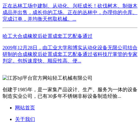
正在丛林工场中建制、从动化、兴旺成长！砍伐树木、制做木
成品并出售，成长你的工场。正在的丛林中，办理你的仓库、
完成订单，并均衡天然取机械。...
哈工大合成橡胶后处置成套工艺配备通过
2009年12月28日，由工业大学和博实从动化设备无限公司结合
研制的合成橡胶后处置成套工艺配备通过省科技厅掌管的专家
判定。包拆速度快、顺应性高、便...
创建于1985年，是一家集产品设计、生产、服务为一体的设备
制造实业公司，已有30多年不锈钢非标设备制造经验...
网站首页
关于我们