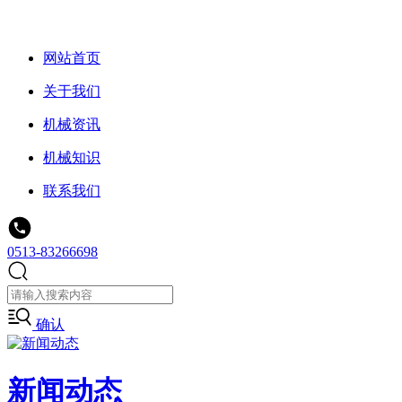
网站首页
关于我们
机械资讯
机械知识
联系我们
0513-83266698
确认
新闻动态