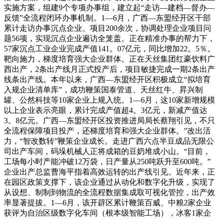
实施方案，组建9个专项办事组，建立起“走访—建档—督办—
反馈”全流程闭环办事机制。1—6月，广西—东盟经开区干部
累计走访办事沉点企业、项目200余次，协调处理企业项目问
题56项，实现沉点企业遍访全笼盖。正在精准办事的帮力下，
57家沉点工业企业完成产值141。07亿元，同比增加22。5％。
靶向施力，梯度培育强大企业群体。正在天丝集团红豪饮料广
西出产，2条出产线月正式投产后，项目敏捷完成一期2条出产
线条出产线。本年以来，广西—东盟经开区积极成立“拟培育
入规企业清单库”，成功鞭策国泰管道、天丝红牛、昇兴制
罐、公然科技等10家企业上规入统。1—6月，这10家新增规模
以上企业表示亮眼，累计完成产值超4。3亿元，新减产值达
3。8亿元。广西—东盟经开区投资推进局局长蔡翔引见，不只
全流程保障项目投产，还梯度培育和强大企业群体。”改出活
力，“智改数转”鞭策企业成长。走进广西六点半豆成品无限公
司出产车间，码垛机械人正将成箱的豆奶堆成小山。“目前，
工场每小时产能冲破12万袋，日产量从250吨跃升至600吨。”
企业出产总监曹海平指着高效运转的出产线引见。近年来，正
在园区政策支撑下，该企业通过从动化和数字化升级，实现了
从设想、制制到物流的全流程数据集成取可视化管控，出产效
率显著提拔。1—6月，该开辟区累计鞭策百威、中粮2家企业
获评为自治区级数字化车间（根本级智能工场），冰客1家企