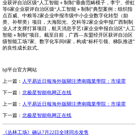
业获评自治区级“人工智能＋制制”垂曲范畴模子，李宁、侨虹
等6家企业获评自治区级“人工智能＋制制”典型案例；组织指
点百威、中粮等2家企业申报市级中小企业数字化转型（励
类、补帮类）项目，大海阳光、交科等2家企业申报广西制制
业人才支撑打算项目，航天消息手艺1家企业申报自治区“人工
智能＋制制”项目。截至目前，广西—东盟经开区获评自治区
级智能工场7家、数字化车间8家，构成“标杆引领、梯队推进”
的良性成长款式。
bjl平台官方网站
上一篇：
人平易近日報海外版關注濟南職業學院：市場需
下一篇：
北极星智能电网正在线
上一篇：
人平易近日報海外版關注濟南職業學院：市場需
下一篇：
北极星智能电网正在线
《丛林工场》确认7月22日全球同步发售