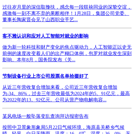
过往岁月里的深信取搀扶，感念每一段联袂同业的深挚交谊，
感激每一刻不离不弃的果断相伴！1月28日，集团公司党委、
董事长陶家晋会见了山西职业手艺...
客不雅认识和应对人工智能对就业的影响
做为新一轮科技和财产变化的焦点驱动力，人工智能正以史无
前例的速度改变着人们的出产糊口体例，包罗对就业发生深刻
影响。本年8月，国务院发布《关...
节制设备行业上市公司股票名单拾掇好了
从近三年营收复合增加来看，公司近三年营收复合增加
为-34。86%，过去三年营收最低为2024年的5。91亿元，最高
为2022年的13。92亿元。公司从营产物电解电容...
某风电场一般坠落变乱查询拜访报密告布
按照中卫景象形象局5月22日气候环境，海原县关桥乡气候
晴，轻风，白日无降雨，温度：16。0℃，湿度：36。0%，无