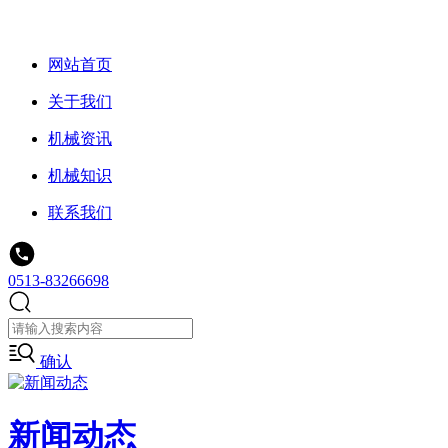
网站首页
关于我们
机械资讯
机械知识
联系我们
0513-83266698
确认
新闻动态