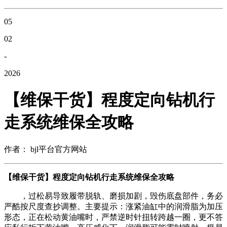
05
02
-
2026
【维保干货】程度定向钻机行
走系统维保全攻略
作者： bjl平台官方网站
【维保干货】程度定向钻机行走系统维保全攻略
，过松易导致履带脱轨、磨损加剧，毁伤底盘部件，务必
严酷按尺度查抄调整。主要提示：涨紧油缸中的润滑脂为加压
形态，正在松动黄油嘴时，严禁逆时针扭转跨越一圈，更不答