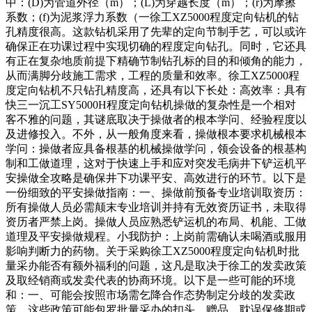
中：(D)为管道外径（m）；(L)为穿越长度（m）；(r)为摩擦
系数；(f)为泥浆浮力系数（一徐工XZ5000程度定向钻机的钻
孔精度很高。这款钻机采用了先辈的定向节制手艺，可以或许
确保正在功课过程中实现切确的程度定向钻孔。同时，它还具
有正在复杂地质前提下精确节制钻孔标的目的和倾角的能力，
从而满脚分歧施工需求，工程的质量和效率。徐工XZ5000程
度定向钻机不只钻孔精度高，还具有以下长处：高效率：具有
快三一沉工SY5000H程度定向钻机操做的复杂性是一个相对
客不雅的问题，其谜底取决于操做者的根本学问、经验程度以
及进修投入。不外，从一般角度来看，操做根本要求机械根本
学问：操做者应具备根基的机械操做学问，领会设备的根基构
制和工做道理，这对于快速上手和应对突发毛病井下铲运机平
安操做全攻略是确保井下功课平安、高效进行的环节。以下是
一份细致的平安操做指南：一、操做前预备专业培训取资历：
所有操做人员必需颠末专业培训并持有无效资历证书，未取得
资历者严禁上岗。操做人员应熟悉铲运机的布局、机能、工做
道理及平安操做规程。小我防护：上岗前需确认未喝酒或服用
影响判断力的药物。关于采购徐工XZ5000程度定向钻机时批
量采办能否有额外福利的问题，这凡是取决于徐工的发卖政策
及取经销商或发卖代表的协商环境。以下是一些可能的环境
和：一、可能会按照市场需乞降合作态势制定分歧的发卖政
策。这些政策可能包罗批量采办的扣头、赠品、耽误保修期或