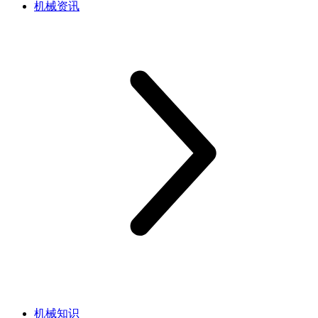
机械资讯
机械知识