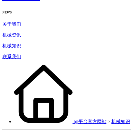
NEWS
关于我们
机械资讯
机械知识
联系我们
bjl平台官方网站
>
机械知识