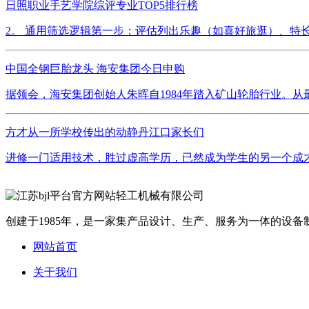
日照职业手艺学院综评专业TOP5排行榜
2。 通用筛选逻辑第一步：评估列出乐趣（如喜好旅逛）、特
中国全钢巨胎龙头 海安集团今日申购
据领会，海安集团创始人朱晖自1984年踏入矿山轮胎行业。从
方才从一所学校传出的动静丹江口家长们
进修一门适用技术，胜过虚高学历，已然成为学生的另一个成才
创建于1985年，是一家集产品设计、生产、服务为一体的设备制
网站首页
关于我们