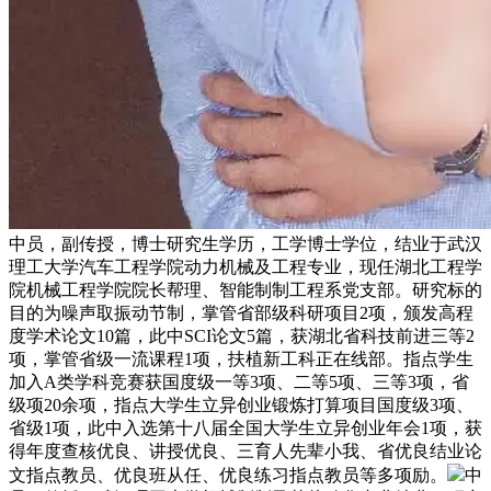
中员，副传授，博士研究生学历，工学博士学位，结业于武汉
理工大学汽车工程学院动力机械及工程专业，现任湖北工程学
院机械工程学院院长帮理、智能制制工程系党支部。研究标的
目的为噪声取振动节制，掌管省部级科研项目2项，颁发高程
度学术论文10篇，此中SCI论文5篇，获湖北省科技前进三等2
项，掌管省级一流课程1项，扶植新工科正在线部。指点学生
加入A类学科竞赛获国度级一等3项、二等5项、三等3项，省
级项20余项，指点大学生立异创业锻炼打算项目国度级3项、
省级1项，此中入选第十八届全国大学生立异创业年会1项，获
得年度查核优良、讲授优良、三育人先辈小我、省优良结业论
文指点教员、优良班从任、优良练习指点教员等多项励。
中