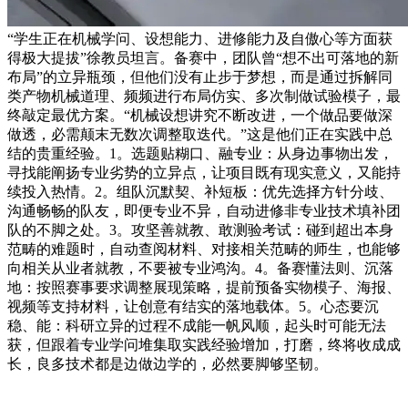
“学生正在机械学问、设想能力、进修能力及自傲心等方面获
得极大提拔”徐教员坦言。备赛中，团队曾“想不出可落地的新
布局”的立异瓶颈，但他们没有止步于梦想，而是通过拆解同
类产物机械道理、频频进行布局仿实、多次制做试验模子，最
终敲定最优方案。“机械设想讲究不断改进，一个做品要做深
做透，必需颠末无数次调整取迭代。”这是他们正在实践中总
结的贵重经验。1。选题贴糊口、融专业：从身边事物出发，
寻找能阐扬专业劣势的立异点，让项目既有现实意义，又能持
续投入热情。2。组队沉默契、补短板：优先选择方针分歧、
沟通畅畅的队友，即便专业不异，自动进修非专业技术填补团
队的不脚之处。3。攻坚善就教、敢测验考试：碰到超出本身
范畴的难题时，自动查阅材料、对接相关范畴的师生，也能够
向相关从业者就教，不要被专业鸿沟。4。备赛懂法则、沉落
地：按照赛事要求调整展现策略，提前预备实物模子、海报、
视频等支持材料，让创意有结实的落地载体。5。心态要沉
稳、能：科研立异的过程不成能一帆风顺，起头时可能无法
获，但跟着专业学问堆集取实践经验增加，打磨，终将收成成
长，良多技术都是边做边学的，必然要脚够坚韧。