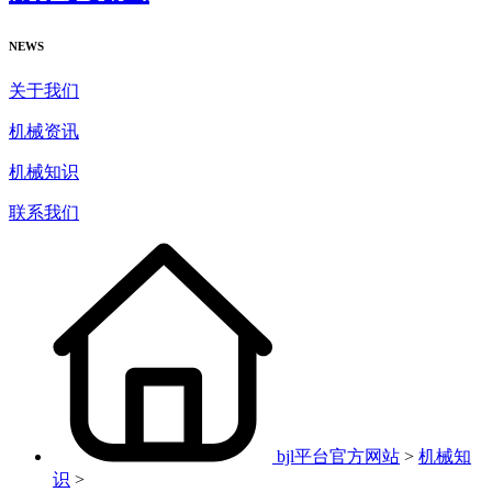
NEWS
关于我们
机械资讯
机械知识
联系我们
bjl平台官方网站
>
机械知
识
>