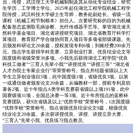
员，传授，武汉理工大学机械制制及其从动化专业结业，研究
生学历，工学博士学位。2025年起任湖北工程学院机械工程学
院传授，武汉科技大学硕士生导师，教务处副处长。省级一流
课程《机械工程节制根本》担任人。次要研究标的目的为机械
配备形态监测取毛病诊断、光纤传感器手艺等。掌管湖北省天
然科学基金项目、湖北省讲授研究项目、湖北省教育厅科学打
算项目、教育部产学合做协同育人项目等多项省部级课题。先
后颁发科研论文20余篇，授权发现专利6项；到账经费200余万
元。指点学生获得学科竞赛、立异创业打算、优良结业论文等
国度级和省级荣誉30多项。小我先后获得湖北工程学院“优良
科技工做者”“三育人先辈小我”“讲授优良”“讲授三等” “湖北省
人才办院士专家企业行”等荣誉称号。指点并结题省级以上大
学生立异创业项目5项，此中国度级1项，省级优良3项。以第
一或通信做者颁发论文20余篇，从编教材一部，授权专利及软
著各2项。近十年指点A类学科竞赛获省级以上项191项，此中
国赛级项31项，全国总决赛一等3项。近十年所指点的蓝桥杯
竞赛团队，获9次省级及以上“优胜学校”荣誉称号，1次国度级
“优胜学校”荣誉称号。指点省级优良结业论文9篇，校级优良
结业论文20余篇。多次获讲授优良、讲授、讲授立异大赛、
“三育人”先辈小我、优良练习指点教员、