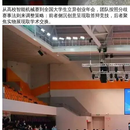
从高校智能机械赛到全国大学生立异创业年会，团队按照分歧
赛事法则来调整策略：前者侧沉创意呈现取答辩竞技，后者聚
焦实物展现取学术交换。