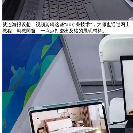
就连海报设想、视频剪辑这些“非专业技术”，大师也通过网上
教程、就教同窗，一点点打磨出及格的展现材料。