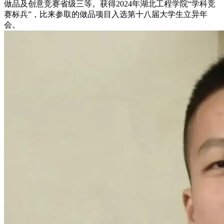
做品及创意竞赛省级三等。获得2024年湖北工程学院“学科竞
赛标兵”，比来参取的做品项目入选第十八届大学生立异年
会。