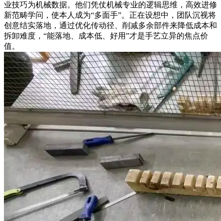
业技巧为机械数据。他们凭仗机械专业的逻辑思维，高效进修
新范畴学问，使本人成为“多面手”。正在设想中，团队沉视将
创意结实落地，通过优化传动径、削减多余部件来降低成本和
拆卸难度，“能落地、成本低、好用”才是手艺立异的焦点价
值。