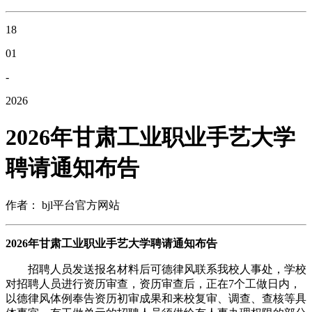
18
01
-
2026
2026年甘肃工业职业手艺大学
聘请通知布告
作者： bjl平台官方网站
2026年甘肃工业职业手艺大学聘请通知布告
招聘人员发送报名材料后可德律风联系我校人事处，学校
对招聘人员进行资历审查，资历审查后，正在7个工做日内，
以德律风体例奉告资历初审成果和来校复审、调查、查核等具