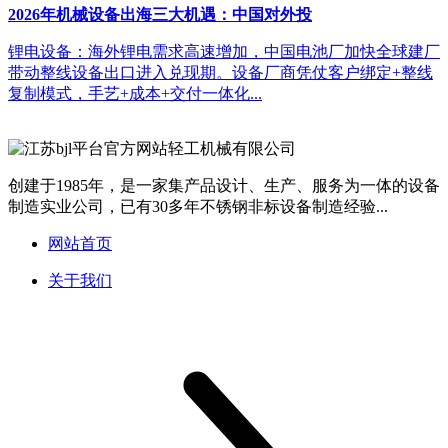
2026年机械设备出海三大机遇：中国对外投
锂电设备：海外锂电需求高速增加，中国电池厂加快全球建厂
带动整线设备出口进入兑现期。设备厂商凭仗客户绑定+整线
复制模式，手艺+成本+交付一体化...
创建于1985年，是一家集产品设计、生产、服务为一体的设备
制造实业公司，已有30多年不锈钢非标设备制造经验...
网站首页
关于我们