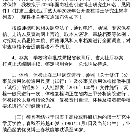
才保障，我校拟于2026年面向社会引进博士研究生60名，见附
件1《甘肃工业职业手艺大学2026年公开查核博士研究生岗亭
列表》，现将相关事项通知布告如下！
按照师德师风相关调查法子，通过电询、函调、专家保举
信、走访以及查询网上言论、取本人谈话、审核档案等体例，
对招聘人员思惟本质、师德师风和人事档案进行全面调查，对
审查审核不合适前提者不予聘用。
4。存案。学校将审批成果报省教育厅、省人社厅存案。
打点正式编制手续、签定聘用合同，兑现响应待遇。
1。体检。体检正在三甲病院进行，参照《关于修订〈公
事员录用体检通用尺度（试行）〉及公事员录用体检操做手册
（试行）的通知》（人社部发〔2016〕140号）文件施行，复
检一般只进行一次，体检复检均正在省内三甲分析病院进行，
体检结论以复检结论为准，复检费用自理。体检及格者按学校
要求进行心理健康测试。
（三）须具有结业于国表里高校或科研机构的博士研究生
学历学位，春秋不跨越45岁（1981年1月1日及当前出生），业
绩凸起的优良博士春秋能够耽误至50岁。