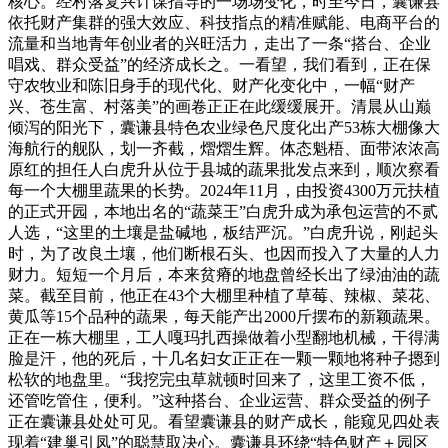
核心。经村落复兴计谋指导的一场场变化，时至今日，囊谦县
依托财产集群的强大效应、科技指点的精准赋能、电商平台的
流量和当地青年创业者的兴旺活力，走出了一条“搭台、企业
唱戏、群众受益”的经济成长之。一看望，我们看到，正在保
守农牧业和陈旧身手的现代化、财产化变化中，一幅“财产
兴、苍生富、村落美”的画卷正正在此缓缓展开。清晨从山巅
倾泻的阳光下，囊谦县特色农业绿色尺度化出产53栋大棚像大
海航行的舰队，划一齐截，熠熠生辉。体态魁梧、面带浓浓高
原红的担任人白虎升从位于县城的蔬果批发点来到，顺次察看
每一个大棚里蔬果的长势。2024年11月，由投资4300万元扶植
的正式开园，本地出名的“蔬菜王”白虎升成为承包运营的不贰
人选，“这里的土壤是盐碱地，板结严沉。”白虎升说，刚起头
时，为了改良土壤，他们断根石头、也因而投入了大量的人力
财力。短短一个月后，本来贫瘠的地盘曾经长出了绿油油的蔬
菜。截至目前，他正在43个大棚里种植了草莓、辣椒、菜花、
黄瓜等15个品种的蔬果，每天能产出2000斤摆布的新颖蔬果。
正在一栋大棚里，工人嘎玛扎西操做着小型翻地机械，干得满
脸是汗，他的死后，十几名妇女正正在一颗一颗地将种子摁到
松软的地盘里。“我挖完虫草就顿时回来了，这里工资不低，
还管吃管住，便利。”这种搭台、企业运营、群众受益的例子
正在囊谦县处处可见。看望囊谦县的财产成长，能窥见四处表
现着“建巢引凤”的聪慧取决心。囊谦县环绕“特色财产＋园区