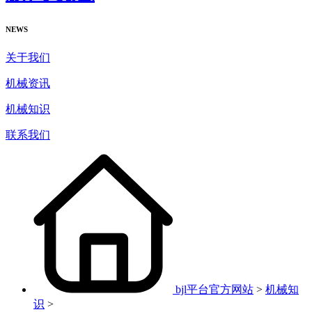
NEWS
关于我们
机械资讯
机械知识
联系我们
bjl平台官方网站
>
机械知
识
>