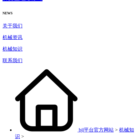
NEWS
关于我们
机械资讯
机械知识
联系我们
bjl平台官方网站
>
机械知
识
>