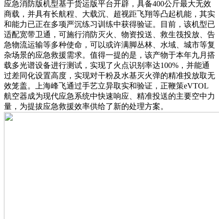
应急消防版机型基于货运版平台开辟，具备400公斤最大无效
商载，并具有长航程、大载沉、超视距飞翔等凸起机能，其实
和能力已正在多项严沉练习训练中获得验证。目前，该机型已
适配宽带卫通，可施行消防灭火、物资投送、救生筏投放、告
急物流运输等多种使命，可以或许满脚丛林、水域、城市等复
杂场景的应急救援需求。值得一提的是，该产物于本年九月搭
载多光谱设备进行测试，实现了火点识别率达100%，并能通
过差同化设置高度，实现对干粉及水基灭火弹的精准投放取无
效笼盖。上海峰飞通过手艺立异取实和验证，正鞭策eVTOL
航空器成为现代应急系统中快速响应、精准投送的主要空中力
量，为提拔应急救援效率供给了新的处理方案。