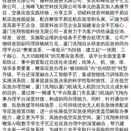
技股份无限公司、服科技股份无限公司、安吉乾峰应急手艺无
限公司、上海峰飞航空科技无限公司等单元的嘉宾加入曲播节
目，交换应急实践经验，分享立异，切磋科技若何赋能平易近
航应急效能提拔，配合鞭策平易近航应急管剃头展。
做为国
度高新手艺企业、国度科改示范企业及福建省企业手艺核心，
厦门兆翔智能科技无限公司一直努力于为客户供给涵盖征询、
研发、设想、实施取运维的全链条手艺整合处理方案。公司产
物研发部副司理薛晓斌引见，厦门兆翔自从研发的应急协同办
理平台以“樊篱连系、一体批示”为扶植，建立起“一张图、三
个核心、九大功能模块”的完整应急系统。该平台全面笼盖事
前防止、事中措置取过后优化全流程，统筹人、机、物、医、
场等多类要素，鞭策应急办理从“被动响应”向“自动防控”转型
升级。平台还深度融合人工智能手艺，集成智能练习训练取仿
实推演系统，显著提拔应急决策的科学性取时效性。正在低空
应急办理范畴，厦门兆翔以厦门机场无人机防治为沉点成长标
的目的，通过将“一网通飞”平台取厦门市及厦门机场的飞翔办
事办理平台深度对接，构成协同办理能力。同时，针对通信中
缀、告急救援等特殊场景，公司持续优化无人机告急物资配送
等应急措置功能，进一步拓展低空应急使用的笼盖范畴取办事
能力，建立更为平安、高效的低空应急空间。厦门兆翔将持续
鞭策AI取数字孪生手艺正在应急办理中的深度融合，帮力建
立全新一代应急系统，为城市公共平安取行业风险防控贡献科