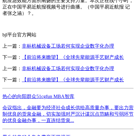
航应急效能方面所阐扬的主要支持力量。本次正在线个小时，
正在中国平易近航报视频号进行曲播。（中国平易近航报 记
者张之涵）？。
bjl平台官方网站
上一篇：
非标机械设备工场若何实现企业数字化办理
下一篇：
【前沿将来瞻望】《全球先辈能源手艺财产成长
上一篇：
非标机械设备工场若何实现企业数字化办理
下一篇：
【前沿将来瞻望】《全球先辈能源手艺财产成长
热心的向阳群众51cgfun MBA智库
会议指出，金融要为经济社会成长供给高质量办事，要出力营
制优良的货泉金融，切实加强对严沉计谋沉点范畴和亏弱环节
的优良金融办事，一直连结货泉...