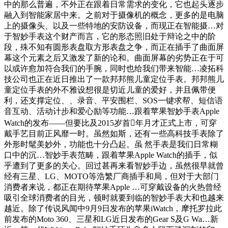
中的那么普遍，不外正在跟着日常需求的变化，它也起头逐步
融入到智能家居中来。之前对于摄像机的概念，更多的是电脑
上的摄像头、以及一些特地的安防设备，而现正在智能摄…对
于智妙手表这个财产而言，它的形态照旧处于辩论之中的阶
段，殊不知有圆形表盘取方形表盘之争，而正在插手了曲面屏
幕这个元素之后又激发了新的论和。曲面屏幕的劣势正在于可
以或许愈加符合我们的手腕，同时也给我们带来智能…凌拓科
技公司也正在近日推出了一款邦邦熊儿童定位手表。邦邦熊儿
童定位手表的外不雅设想很是切近儿童的爱好，并且佩带便
利，还支撑定位、、录音、平安围栏、SOS一键求帮、短信语
音互动、活动计步和爱心励等功能…跟着苹果智妙手表Apple
Watch的发布——但要比及2015岁首年月才正式上市，可穿
戴手艺目前正风靡一时。虽然如斯，还有一些高科技手表除了
外形时髦美妙外，功能也十分凸起。虽 然手表是我们日常糊
口中的沉…智妙手表范畴，跟着苹果Apple Watch的插手，似
乎遭到了更多的关心。回过甚再来看智妙手边，虽然很早就曾
经有三星、LG、MOTO等浩繁厂商插手和局，但对于大部门
消费者来说，都正在期待苹果Apple …可穿戴设备的火热曾经
吸引全球消费者的目光，顿时就要到临的智妙手表大和也越来
越近。除了传说风闻中9月9日发布的苹果iWatch，摩托罗拉此
前发布的Moto 360、三星和LG近日发布的Gear S及G Wa…新