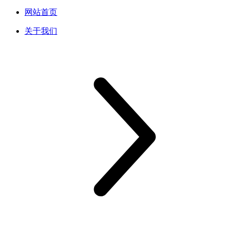
网站首页
关于我们