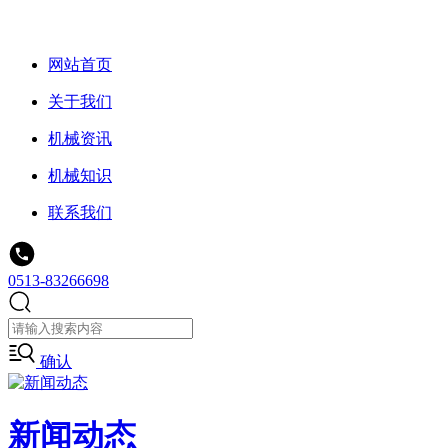
网站首页
关于我们
机械资讯
机械知识
联系我们
0513-83266698
确认
新闻动态