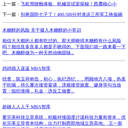
上一篇：
飞机驾驶舱体验、机械尝试室探秘！西麓核心小
下一篇：
别卷国防七子了！400-500分对准这三所军工铁饭碗
木糖醇的风险 关于摄入木糖醇的小常识
相信大大都的人都有吃过的。那大师晓得木糖醇有什么风险
吗？相信良多良多人都是不晓得的。下面我们就一路来看一下
吧。木糖醇做为一种天然动物甜味...
鸡鸡插入逼逼 MBA智库
经查，陈玉祥抱负，初心，执纪违纪，，罔顾地方八项，热衷
于吃喝，持久屡次接管宴请，违规接管旅逛、健身等勾当放
置；组织准绳，礼金；违反工做要...
超碰人人人干 MBA智库
要完美科技立异系统，积极对接国度计谋科技力量和资本，优
化完美立异资本结构，出力打制西部地域立异高地。 王一新