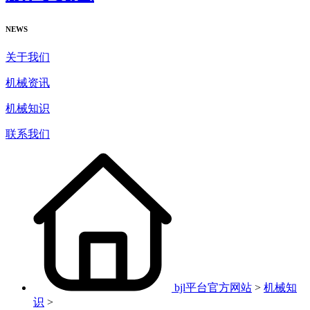
NEWS
关于我们
机械资讯
机械知识
联系我们
bjl平台官方网站
>
机械知
识
>