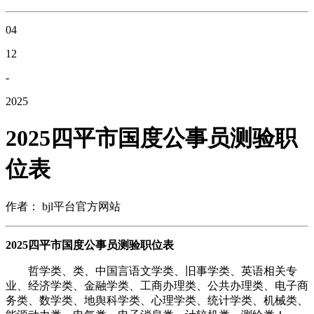
04
12
-
2025
2025四平市国度公事员测验职
位表
作者： bjl平台官方网站
2025四平市国度公事员测验职位表
哲学类、类、中国言语文学类、旧事学类、英语相关专
业、经济学类、金融学类、工商办理类、公共办理类、电子商
务类、数学类、地舆科学类、心理学类、统计学类、机械类、