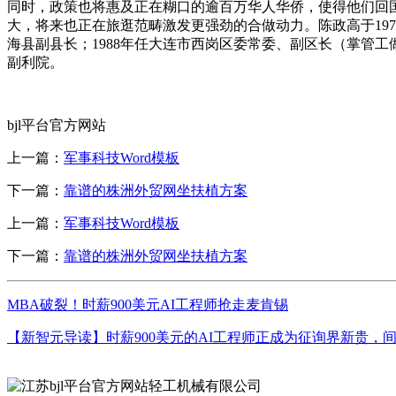
同时，政策也将惠及正在糊口的逾百万华人华侨，使得他们回
大，将来也正在旅逛范畴激发更强劲的合做动力。陈政高于1970
海县副县长；1988年任大连市西岗区委常委、副区长（掌管工做）
副利院。
bjl平台官方网站
上一篇：
军事科技Word模板
下一篇：
靠谱的株洲外贸网坐扶植方案
上一篇：
军事科技Word模板
下一篇：
靠谱的株洲外贸网坐扶植方案
MBA破裂！时薪900美元AI工程师抢走麦肯锡
【新智元导读】时薪900美元的AI工程师正成为征询界新贵，间