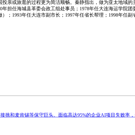
国投亲或旅逛的过程更为简洁顺畅。秦静指出，做为亚太地域的
年担任海城县革委会政工组处事员；1978年任大连海运学院团委
；1993年任大连市副市长；1997年任省长帮理；1998年任副
接挑和麦肯锡等保守巨头。面临高达95%的企业AI项目失败率，保