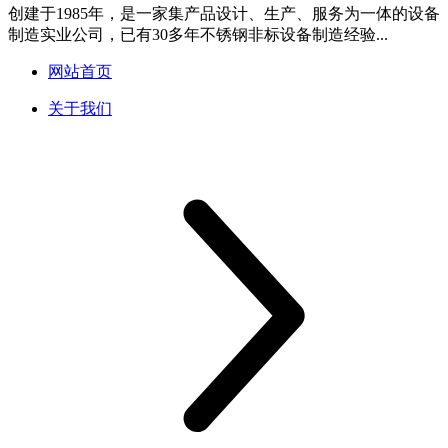
创建于1985年，是一家集产品设计、生产、服务为一体的设备
制造实业公司，已有30多年不锈钢非标设备制造经验...
网站首页
关于我们