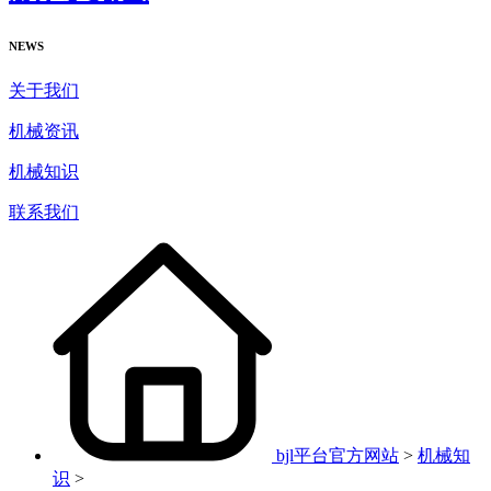
NEWS
关于我们
机械资讯
机械知识
联系我们
bjl平台官方网站
>
机械知
识
>