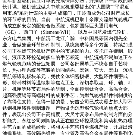
全年新签燃机营业订单的完成保障办法，并摆设下一阶段的成
长计谋。燃机营业做为中航沉机党委提出的“大国防”“平易近
用市场”系列计谋的主要构成部门，正逐渐成为公司财产成长
的环节标的目的。当前，中航沉机已取十余家支流燃气轮机厂
商成立起安定的配套合做系统，包罗国际巨头通用电气
（GE）、西门子（Siemens-WH）、以及中国航发燃气轮机、
东方电气集团、中船沉工龙江广瀚、中科国晟等国内领先企
业，合做笼盖环节部件制制、系统集成等多个方面，持续加强
公司正在燃气轮机财产链中的市场影响力。依托正在锻制、锻
制、液压及环控范畴多年的手艺积淀，中航沉机不竭加速正在
燃气轮机范畴的营业拓展。公司各部属单元环绕各自手艺特
长，热办理系统等范畴的协同结构。宏远、安大、宏山、沉机
宇航等锻制板块单元，凭仗全体细密模锻、大型环件细密成
形、特种材料等温锻制等焦点工艺，深切参取盘、环、轴、叶
片、机匣等环节布局件的研制，全面控制钛合金、高温合金、
超高强度钢等高端材料的成形手艺，为燃气轮机部件制制供给
了靠得住支持。值得一提的是，安吉公司已成功霸占超大型不
锈钢机匣铸件制制难题，产物做为沉型燃气轮机的焦点大部
件，表现出公司正在高精度、大尺寸复杂布局件制制方面的分
析能力。永红公司则阐扬其正在航空环控系统和策动机热办理
手艺方面的成熟经验，将相关手艺移植至燃机产物，开辟出滑
油撬系统、高效隔热组件、专业管及高温合金布局件等系列化