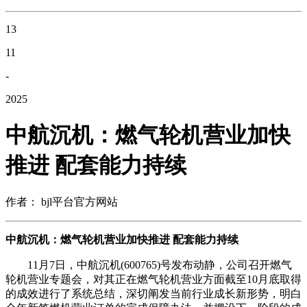
13
11
-
2025
中航沉机：燃气轮机营业加快
推进 配套能力持续
作者： bjl平台官方网站
中航沉机：燃气轮机营业加快推进 配套能力持续
11月7日，中航沉机(600765)号发布动静，公司召开燃气
轮机营业专题会，对其正在燃气轮机营业方面截至10月底取得
的成效进行了系统总结，深切阐发当前行业成长新形势，明白