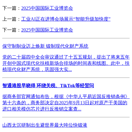
下一篇：
2025中国国际工业博览会
上一篇：
工业AI正在进博会场展示“智能升级加快度”
下一篇：
2025中国国际工业博览会
保守制制业迈上焕新 锻制现代化财产系统
党的二十届四中全会审议通过了十五五规划，提出了将来五年
开创中国式现代化扶植新场合排场的时间表和线图。此中，扶
植现代化财产系统，巩固强大实...
智通港股早晓得 环绕关税、TikTok等经贸问
据商务部官网通知布告，根据《中华人平易近国反推销条例》
第十六条的，商务部决定自2025年9月13日起对原产于美国的
进口相关模仿芯片进行反推销立案查...
山西太沉研制出生避世界最大吨位快锻液