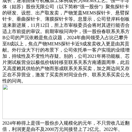
成长，逐渐由保守机械加工体例成长为MEMS工艺。强一半导
体（姑苏）股份无限公司（以下简称“强一股份”）聚焦探针卡
的研发、设想、出产取发卖，产物笼盖MEMS探针卡、悬臂探
针卡、垂曲探针卡、薄膜探针卡等。息显示，公司登岸科创板
送来新进展，11月12日，所上市审核委员会将对其进行能否合
适上市前提的审议。前期审核问询中，强一股份春联系关系方
B公司的严沉依赖是焦点议题，2024年曲间领受入占比已攀升
至8成以上，焦点产物MEMS探针卡近9成发卖收入更是由其贡
献。外行业大下行的布景下，公司依托单一客户实现的业绩增
加，持续性及不变性均存疑。别的，公司2021年将功能板、芯
片测试板营业以极低价钱转移至联系关系方南通圆周率，此后
又高度赖其供给的产物而形成联系关系买卖，加之两边间又存
正在不异营业，激发了买卖所对同业合作、联系关系买卖公允
性的问询。
2024年称得上是强一股份步入规模化的元年，不只营收几近翻
倍，利润更是由不及2000万元间接登上了2亿元。2022年、