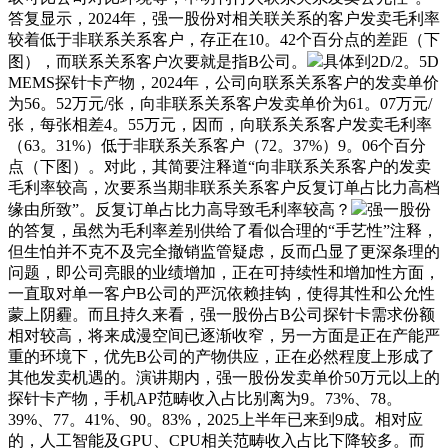
答复显示，2024年，强一股份对相关联关系的客户发卖毛利率
较着低于非联系关系客户，存正在10。42个百分点的差距（下
图），而联系关系客户次要就是指B公司。
具体到2D/2。5D
MEMS探针卡产物，2024年，公司向联系关系客户的发卖单价
为56。52万元/张，向非联系关系客户发卖单价为61。07万元/
张，每张相差4。55万元，因而，向联系关系客户发卖毛利率
（63。31%）低于非联系关系客户（72。37%）9。06个百分
点（下图）。对此，其简要注释道“向非联系关系客户的发卖
毛利率较高，次要系当期非联系关系客户反复订单占比力高档
缘由所致”。反复订单占比力高导致毛利率较高？
强一股份
的答复，虽然为毛利率差别供给了看似合理的“手艺性”注释，
但生怕并不克不及完全撤销监管疑虑，反而凸显了更深条理的
问题，即公司亮眼的业绩增加，正在可持续性和增加性方面，
一直取对单一客户B公司的严沉依赖挂钩，使得其性和公允性
蒙上阴霾。而且持久来看，强一股份占B公司探针卡需求份额
相对较高，将来成漫空间已逐渐收窄，另一方面是正在产能严
重的环境下，优先B公司的产物供应，正在必然程度上形成了
其他发卖机遇的。演讲期内，强一股份发卖单价50万元以上的
探针卡产物，手机AP范畴收入占比别离为9。73%、78。
39%、77。41%、90。83%，2025上半年已来到9成。相对应
的，人工智能及GPU、CPU相关范畴收入占比下降较多。而