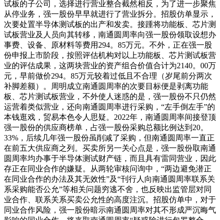
试板的子公司，选择进行营业整合截然相反，为了进一步聚焦
从停业务，强一股份早早就进行了营业拆分。招股仿单显示，
次要处置半导体测试板的出产和发卖。接踵将功能板、芯片测
试板营业及人员向其转移，南通圆周率向强一股份领取设想办
事费、设备、原材料等费用294。85万元。不外，正在强一股
份申报上市阶段，按照评估机构对以上功能板、芯片测试板营
业的评估成果，这两块营业的资产组合价值合计为2140。00万
元，早前做价294。85万元较着过低且不合理（岁尾前分两次
补脚差额）。周明成立南通圆周率的次要目标便是剥离功能
板、芯片测试板营业，不外使人迷惑的是，强一股份不只仍然
运营着类似营业，还向南通圆周率进行采购，“左手倒左手”的
本钱逛戏，贸易本色令人思疑。2022年，南通圆周率间接登顶
强一股份的供应商榜单，占强一股份采购总额比例达到20。
33%，后续几年强一股份虽削减了采购，但南通圆周率一直正
在前五大供应商之列。买卖所另一关心点是，强一股份取南通
圆周率均办事于半导体测试财产链，而且具有雷同营业，因此
存正在同业合作的嫌疑。从两轮审核问询中，“两边避免潜正
在同业合作的办法及其无效性”及“刊行人向南通圆周率联系关
系采购能否公允”等相关问题穷逃不舍，也反映出监管层对同
业合作、联系关系买卖公允性的高度注沉。招股仿单中，对于
同业合作风险，强一股份暗示南通圆周率对其不形成严沉晦气