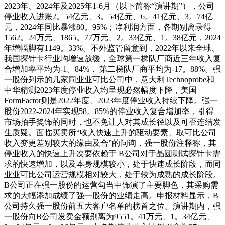
2023年、2024年及2025年1-6月（以下简称“演讲期”），公司
停业收入进账2。54亿元、3。54亿元、6。41亿元、3。74亿
元，2024年同比暴涨80。95%；净利润方面，各期别离录得
1562。24万元、1865。77万元、2。33亿元、1。38亿元，2024
年增幅脚有1149。33%。不外监管留意到，2022年以来全球、
我国探针卡行业均增速放缓，全球第一梯队厂商近三年收入复
合增加率平均为-1。84%， 第二梯队厂商平均为-17。88%。强
一股份列示的几家同业业可比公司中，意大利Technoprobe和
中华精测2023年度停业收入均呈现必然幅度下降，美国
FormFactor则是2022年度、2023年度停业收入持续下降。强一
股份2022-2024年实现58。85%的停业收入复合增加率，引得
市场拍手奖饰的同时，也不免让人对其成长径以及可否连结发
生质疑。面临买卖所“收入快速上升的驱动要素、取可比公司
收入变更差别较大的缘由及合”的问询，强一股份注释称，其
停业收入的快速上升次要依赖于 B公司对于晶圆测试探针卡需
求的快速增加，以及本身规模较小，处于快速成长阶段，而同
业业可比公司运营规模相对较大，处于较为成熟的成长阶段。
B公司正在强一股份的运营勾当中饰演了主要脚色，其采购需
求的大幅添加成绩了强一股份的业绩走高。申报材料显示，B
公司持久强一股份前五大客户名单的榜首之位。演讲期内，强
一股份向B公司发卖金额别离为9551。41万元、1。34亿元、