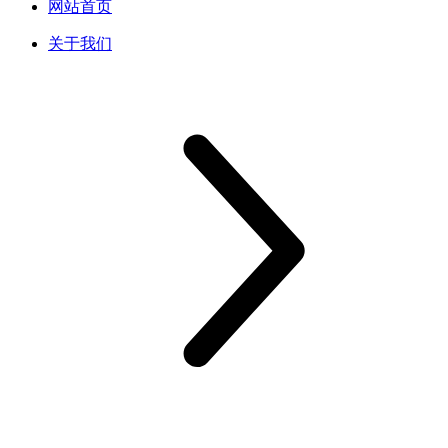
网站首页
关于我们