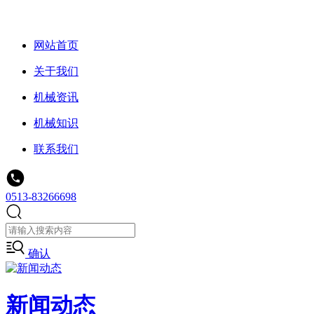
网站首页
关于我们
机械资讯
机械知识
联系我们
0513-83266698
确认
新闻动态