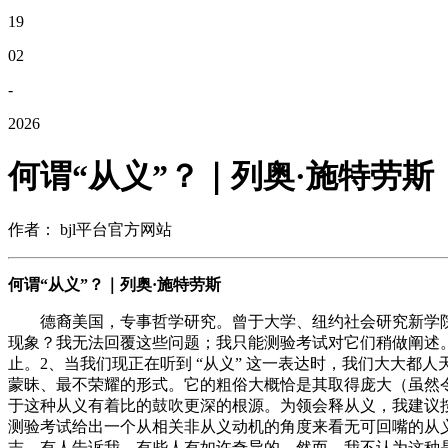
19
02
-
2026
何谓“从义”？｜列奥·施特劳斯
作者： bjl平台官方网站
何谓“从义”？｜列奥·施特劳斯
德裔美国，专事哲学研究。曾于大学、纽约社会研究新学院等学校任教多年，被认为是20世纪极其深刻的思惟家。1、什么是从义（Nihilism）？从义正在多大程度上能够说是一种特定的现象？我无法回覆这些问题；我只能测验考试对它们稍做阐述。由于我将要会商的现象过于复杂，且摸索甚少，无法正在我所具有的短临时间内给出充实的描述。我所能做的不外是浅尝辄止。2、当我们现正在听到 “从义” 这一表达时，我们大大都人天然会立即想到国度社会从义。然而，从一起头就必需大白，国度社会从义只是从义最出名的形式 —— 它最初级、最狭隘、最蒙昧、最不荣耀的形式。它的粗俗大概恰是其取得庞大（虽然令人）成功的缘由。这些成功之后可能会是失败，并最终完全失败。然而，国度社会从义的失败并不必然意味着从义的终结。由于这种从义有着比的鼓吹更深的根源。为领会释从义，我建议按以下体例进行。我将起首注释躲藏于从义之下的非从义终极动机；然后描述那种非从义动机导致从义巴望的情境；最初，我将测验考试给出一个从相关非从义动机的角度来看无可回嘴的从义定义，并正在此定义的根本上，对从义进行更充实的描述。3、从义可能意味着：志愿，即一切，包罗本身，因而次要是的意志。有人告诉我，有些人有如许奇异的。然而，我不认为这种是从义的终极动机。不只看不到任何明白的意志的迹象，并且即便这种被证明是终极动机，我们仍然无解为什么这种采纳的形式不是颓丧情感或酗酒，而是军国从义。用疾病来注释从义，以至比用它来注释走投无的想要取本人一路干掉几个和他的同伙的还要不成取；我不是斯多葛从义者，我不克不及称那种是一种病态的。现实是，从义并非绝对的从义——那种巴望包罗本身正在内的一切的，而是巴望某种特定之物：现代文明。能够说，这种无限的从义之所以几乎成为绝对的从义，仅仅是由于对现代文明的否认——这种 “不”——没有伴跟着任何清晰的积极构思。从义巴望现代文明，只需现代文明具成心义。家喻户晓，它并不太否决现代手艺手段。从义者所否决的现代文明的意义，表现正在诸如以下的表述中：改善人类的处境；某人的；或最大大都人的最大幸福。那么，这种否决现代文明、否决、出格是否决盎格鲁 -撒克逊的动机是什么呢？谜底必定是：这是一种。这种源于如许一种，即现代文明所固有的国际从义，或者更切当地说，成立一个完全的社会 —— 这似乎是现代文明的方针，以及因而所有朝向该方针的巴望，取糊口的根基要求是不成和谐的。这种源于如许一种，即所有糊口的根源素质上且因而地是封锁社会；源于如许一种，社会必定是不的，若是不是的话，至多也的：它是寻欢做乐者、逐利者、不负义务的逃求者，现实上是任何形式的不负义务和不庄重之人的堆积地。据称，糊口意味着庄重的糊口。庄重性，以及庄重性的典礼 —— 旗号和对旗号的宣誓 —— 是封锁社会的显著特征，这种社会就其素质而言，不竭面对并根基上导向 “告急环境”—— 严峻时辰、带动日、和平。只要正在如许一种严重的空气中糊口，只要基于对其存正在所依赖的以及生命和一切财物的需要性、才是实正人道的：社会不晓得高尚为何物。那些声称巴望社会的社会，现实上是处于解体形态的封锁社会：它们的价值、它们的可敬之处，完全取决于它们仍然是封锁社会这一现实。让我们进一步切磋这一论点。据称，社会现实上是不成能的。所谓朝向社会的前进并没有证明其可能性。由于这种前进正在很大程度上是虚构的或仅仅是口头上的。前几代人曾坦诚地认可某些人道的根基现实（他们习惯于曲抒己见），而现正在这些现实正在口头上被否定，被法令和其他虚构概况地，例如，认为能够通过没有军事力量赏罚违约者的公约来拔除和平，或者将和平部称为，或者将赏罚称为制裁，或者将死刑称为 “最高惩罚”。社会正在上也劣于封锁社会，由于前者基于。这种否决现代文明的背后的，根基上取好和性 —— 对和平的热爱 —— 无关，也取平易近族从义无关：由于存正在过非平易近族的封锁社会；它确实取所谓的从权国度相关，只需从权国度供给了上述意义上的封锁社会的最佳现代典范。我要沉申，这种正在发源上并非对和平的热爱，而更是对的热爱，是对濒危的义务感。我们两头的汗青学家从柏拉图的兄弟格劳孔以美德之名对 “猪的城邦” 的激烈中，晓得这种或。他们特别从让 - 雅克·卢梭对阿谁品尝世纪的安闲而略显的文明的激烈，以及弗里德里希·尼采对工业世纪的安闲而略显的文明的激烈中，领会到这一点。恰是同样的 —— 毫无疑问 —— 以一种更为激烈且智力程度远为低下的形式，转向否决和后所谓的或实正在的：否决 “大城市的次等人”，否决 “文化布尔什维从义” 等等。这种或本身并非从义，柏拉图和卢梭的例子就表了然这一点，若是需要例子的话。（人们以至可能会想，这能否是一种合理的要求，想想学生决定不为国王和国度而和的事以及一些更近的现实。）虽然这种本身并非从义，以至可能并非完全不合理，但因为一些环境，它正在和后导致了从义。正在接下来的概述中，我将只提及那些正在我看来正在本研讨会的会商和相关文献中未被充实强调的环境。4、要向那些没有正在和后糊口多年的人充实描画从义背后的感情，需要一种我完全缺乏的才能 —— 抒情记者的才能。让我临时将从义定义为摧毁当宿世界及其潜力的，这种没有伴跟着任何干于想要用什么来代替它的清晰构思。让我们试着理解这种是若何发生的。没有人会对和后世界感应对劲。各类形式的正在很多人看来，完全无法应对所面对的坚苦。这就发生了一种深刻的，或者说强化了一种早已存正在的对本身的深刻。其时有两种明白的替代的方案。一种是简单的，如巴伐利亚的鲁普雷希特王储大致所言：“有人说汗青的车轮不克不及倒转。这是错误的。” 另一种方案更风趣。我们两头年纪较大的人还记得，曾有人断言，当前场面地步中固有的冲突必然会导致一场，伴跟着另一场世界大和或正在其之后迸发 —— 和化的社会阶级的兴起，这将送来国度的、无阶层社会、所有抽剥和不公的拔除、最终和平的时代。恰是这种前景，至多取的当下一样，导致了从义。一个没有者取被者的和平星球，一个只努力于出产和消费 —— 和物质商品的出产和消费 —— 的全球社会的前景，让相当多很是伶俐、很是正派但很是年轻的人感应极端惊骇。他们否决这一前景，并非由于担忧本人的经济和社会地位 —— 由于正在这方面他们无疑曾经没什么可得到的了；也不是出于教缘由 —— 正如他们的一位代言人（恩斯特·荣格）所说，他们晓得本人是无神者的儿子、孙子和曾孙。他们所的，恰是如许一个世界的前景：正在那里，每小我城市幸福满脚，每小我白日有小乐趣，晚上也有小乐趣；正在那里，没有伟大的心灵能够跳动，没有伟大的魂灵能够呼吸；正在那里，没有实正的、非比方意义上的，即没有血、汗和泪的世界。正在从义者看来是人类胡想实现的工具，正在那些年轻的人看来，倒是人类最大的，是人类的到临，是 “最初的人” 的到来。他们确实不晓得，因而也无法用脚够清晰的言语表达，他们想要用什么来代替当前的世界及其所谓必然的将来或结局：他们独一绝对确定的是，必需摧毁当前的世界以及当宿世界的所有潜力，以从义最终次序的必然到来：对他们来说，任何工具 —— 、紊乱、森林、西部荒原、霍布斯式的天然形态 —— 似乎都比从义 - 无从义 - 和平从义的将来要好得多。他们的 “是” 是难以言喻的 —— 他们只能说：不！然而，这个 “不” 脚以做为步履的序幕 —— 的步履。每当我听到 “从义” 这个表达时，起首想到的就是这种现象。这些年轻人犯的错误几乎无需指出。他们简单地接管了从义的论点，即若是文明不想，和就是需要的。但他们比从义者更强调从义预言的前提性（若是文明不想）。这个前提留下了选择的空间：他们选择了按照从义者所说的独一替代从义的工具。换句话说：他们认可所有论证都支撑从义；但他们用他们所谓的 “非决定” 来匹敌这种看似不成打败的论证。倒霉的是，他们所晓得的所有论证都是汗青论证，或者更切当地说：是关于可能的将来的陈述或预测，这些陈述或预测基于对过去，特别是现正在的阐发。由于这种现代占星术 —— 预测性的社会科学 —— 曾经抓住了很大一部门学术青年。我之前曾经