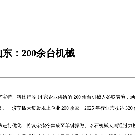
东：200余台机械
、科比特等 14 家企业供给的 200 余台机械人参取表演，
四大集聚规上企业 200 余家，2025 年行业营收达 320
进行优化，将复杂指令集成至单键操做。珞石机械人则通过力