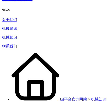
NEWS
关于我们
机械资讯
机械知识
联系我们
bjl平台官方网站
>
机械知识