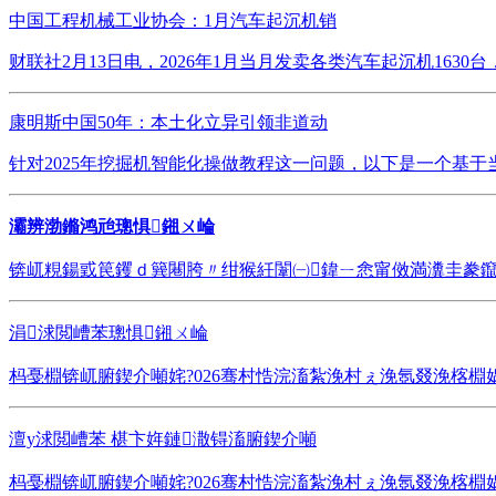
中国工程机械工业协会：1月汽车起沉机销
财联社2月13日电，2026年1月当月发卖各类汽车起沉机1630
康明斯中国50年：本土化立异引领非道动
针对2025年挖掘机智能化操做教程这一问题，以下是一个基于
灞辨渤鏅鸿兘璁惧鎺ㄨ崘
锛屼粯鍚戜笢钁ｄ簨闀胯〃绀猴紝闈㈠鍏ㄧ悆甯傚満瀵圭豢鑹
涓浗閲嶆苯璁惧鎺ㄨ崘
杩戞棩锛屼腑鍥介噸姹?026骞村悎浣滀紮浼村ぇ浼氬叕浼楁棩娲
澶у浗閲嶆苯 椹卞姩鏈潵锝滀腑鍥介噸
杩戞棩锛屼腑鍥介噸姹?026骞村悎浣滀紮浼村ぇ浼氬叕浼楁棩娲