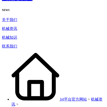
NEWS
关于我们
机械资讯
机械知识
联系我们
bjl平台官方网站
>
机械资
讯
>