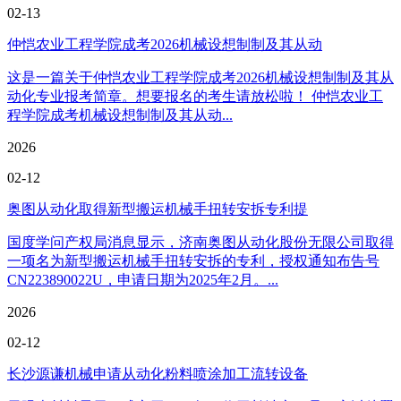
02-13
仲恺农业工程学院成考2026机械设想制制及其从动
这是一篇关于仲恺农业工程学院成考2026机械设想制制及其从
动化专业报考简章。想要报名的考生请放松啦！ 仲恺农业工
程学院成考机械设想制制及其从动...
2026
02-12
奥图从动化取得新型搬运机械手扭转安拆专利提
国度学问产权局消息显示，济南奥图从动化股份无限公司取得
一项名为新型搬运机械手扭转安拆的专利，授权通知布告号
CN223890022U，申请日期为2025年2月。...
2026
02-12
长沙源谦机械申请从动化粉料喷涂加工流转设备