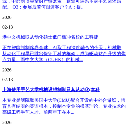
源，中部制博会全财产链笼盖，企业可连系本身手艺需求婚
配。 Q3：参展后若何跟进客户？A：提...
2026
02-13
港中文机械取从动化硕士低门槛冲名校的工科捷
正在智能制制席卷全球、AI取工程深度融合的今天，机械取
从动化工程早已跳出保守工科的框架，成为驱动财产升级的焦
点力量。而中文大学（CUHK）的机械...
2026
02-13
上海使用手艺大学机械设想制制及其从动化(本科
本专业是我院取美国中大学(CMU)配合开设的中外合做班，培
育具有结实的英语根本，控制本专业的根基理论、专业技术的
高级工程手艺人才。前两年正在本...
2026