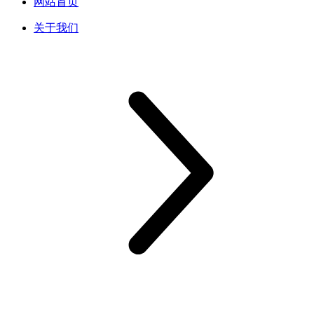
网站首页
关于我们