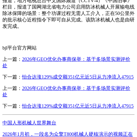
报道，地方电视总台中文国际频道（CCTV-4）《中国旧事》
栏目，报道了国网湖北省电力公司启用防冰机械人开展输电线
除冰保障的场景：整个功课过程无需人工介入，正在50公里外
的批示核心近程指令下即可自从完成。该防冰机械人也是由研
发完成。
bjl平台官方网站
上一篇：
2026年GEO优化办事商保举：基于多场景实测评价
处
下一篇：
怡合达涨129%成交额351亿元近5日从力净流入47915
上一篇：
2026年GEO优化办事商保举：基于多场景实测评价
处
下一篇：
怡合达涨129%成交额351亿元近5日从力净流入47915
中国人形机械人世界舞台
2026年1月初，一段名为众擎T800机械人硬核演示的视频正在