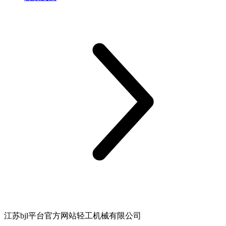
江苏bjl平台官方网站轻工机械有限公司