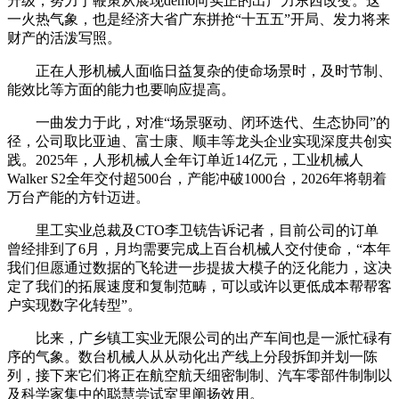
升级，努力于鞭策从展现demo向实正的出产力东西改变。这
一火热气象，也是经济大省广东拼抢“十五五”开局、发力将来
财产的活泼写照。
正在人形机械人面临日益复杂的使命场景时，及时节制、
能效比等方面的能力也要响应提高。
一曲发力于此，对准“场景驱动、闭环迭代、生态协同”的
径，公司取比亚迪、富士康、顺丰等龙头企业实现深度共创实
践。2025年，人形机械人全年订单近14亿元，工业机械人
Walker S2全年交付超500台，产能冲破1000台，2026年将朝着
万台产能的方针迈进。
里工实业总裁及CTO李卫铳告诉记者，目前公司的订单
曾经排到了6月，月均需要完成上百台机械人交付使命，“本年
我们但愿通过数据的飞轮进一步提拔大模子的泛化能力，这决
定了我们的拓展速度和复制范畴，可以或许以更低成本帮帮客
户实现数字化转型”。
比来，广乡镇工实业无限公司的出产车间也是一派忙碌有
序的气象。数台机械人从从动化出产线上分段拆卸并划一陈
列，接下来它们将正在航空航天细密制制、汽车零部件制制以
及科学家集中的聪慧尝试室里阐扬效用。