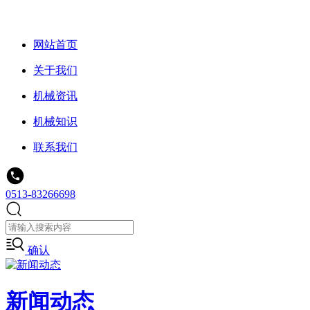
网站首页
关于我们
机械资讯
机械知识
联系我们
0513-83266698
确认
新闻动态