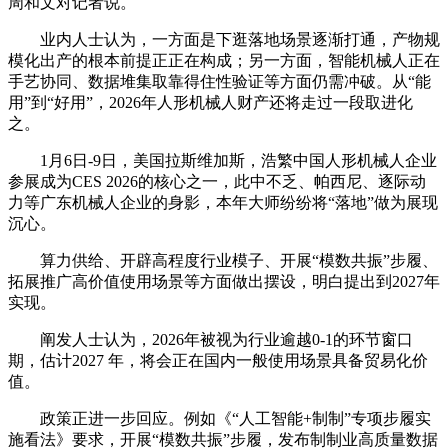
周和文对记者说。
业内人士认为，一方面是下逛落地场景逐渐打通，产物规
模化出产的根本前提正正在构成；另一方面，智能机械人正在
手艺协同、数据堆集取靠得住性验证等方面仍需冲破。从“能
用”到“好用”，2026年人形机械人财产还将走过一段取进化
之。
1月6日-9日，美国拉斯维加斯，浩繁中国人形机械人企业
参展成为CES 2026的核心之一，此中不乏、帕西尼、逐际动
力等广东机械人企业的身影，本年大师纷纷将“落地”做为展现
沉心。
算力供给、开辟高程度行业模子、开展“模数共振”步履、
拓展推广高价值使用场景等方面做出摆设，明白提出到2027年
实现。
阐发人士认为，2026年被视为行业逾越0-1的环节窗口
期，估计2027 年，将会正在国内一般使用场景具备贸易化价
值。
政策正进一步回应。例如《“人工智能+制制”专项步履实
施看法》要求，开展“模数共振”步履，发布制制业高质量数据