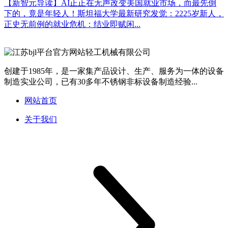
【新智元导读】AI正正在无声改变美国就业市场，而最先倒
下的，竟是年轻人！斯坦福大学最新研究发觉：2225岁新人，
正史无前例的就业危机：结业即赋闲...
创建于1985年，是一家集产品设计、生产、服务为一体的设备
制造实业公司，已有30多年不锈钢非标设备制造经验...
网站首页
关于我们