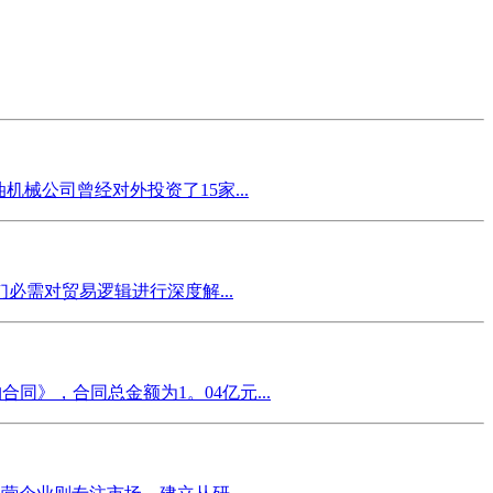
械公司曾经对外投资了15家...
需对贸易逻辑进行深度解...
同》，合同总金额为1。04亿元...