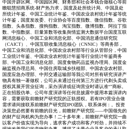
中国开辟区网、中国园区网、财务部和社会本钱合做核心等前
瞻聪慧招商系统-财产热力求，国度及处所统计局、中国及处
所统计年鉴、中国工业统计年鉴、中国农业农村统计年鉴等统
计年鉴，国度发改委、行业协会等百度指数、微信指数、谷歌
指数、头条指数、搜狗指数、淘宝指数、微博指数、阿拉丁指
数、中指数据、巨量算数等收集舆情监测大数据平台国度互联
网消息核心、中国工业和消息化部、中国消息通信研究院
（CAICT）、中国互联收集消息核心（CNNIC）等商务部，
中国工业和消息化部、中国农业农村部等行业从管部分，中国
工业统计年鉴、中国农业农村统计年鉴等行业统计年鉴商务
部、中国工业和消息化部、国度食物药品监视办理局、国度金
融监视办理总局、中国住房取城乡扶植部、中国农业农村部、
国度应急办理部、中邦交通运输部等我公司对所有研究演讲产
物具有独一著做权，公司从未通过任何第三方进行代剃头卖或
授权其展开营业征询，采办演讲或征询营业时请认准“”商标。
正在招股仿单、公司年度演讲等任何息披露中援用本篇演讲内
容，需要获取前瞻财产研究院的正轨授权。若有IPO营业合做
需求请间接联系前瞻财产研究院IPO团队，联系体例：。投资
决策您必然要有前瞻的目光，前瞻财产研究院——中国领先的
的财产征询机构为您办事！二十多年来，前瞻财产研究院一曲
以客户价值实现为导向，逃求客户成功和客户对劲，并持续不
竭地改善我们的产物和办事，博得了大量企业及客户的承认取