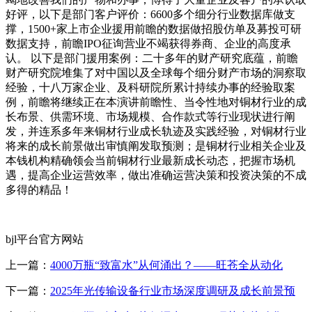
好评，以下是部门客户评价：6600多个细分行业数据库做支
撑，1500+家上市企业援用前瞻的数据做招股仿单及募投可研
数据支持，前瞻IPO征询营业不竭获得券商、企业的高度承
认。 以下是部门援用案例：二十多年的财产研究底蕴，前瞻
财产研究院堆集了对中国以及全球每个细分财产市场的洞察取
经验，十八万家企业、及科研院所累计持续办事的经验取案
例，前瞻将继续正在本演讲前瞻性、当令性地对铜材行业的成
长布景、供需环境、市场规模、合作款式等行业现状进行阐
发，并连系多年来铜材行业成长轨迹及实践经验，对铜材行业
将来的成长前景做出审慎阐发取预测；是铜材行业相关企业及
本钱机构精确领会当前铜材行业最新成长动态，把握市场机
遇，提高企业运营效率，做出准确运营决策和投资决策的不成
多得的精品！
bjl平台官方网站
上一篇：
4000万瓶“致富水”从何涌出？——旺苍全从动化
下一篇：
2025年光传输设备行业市场深度调研及成长前景预