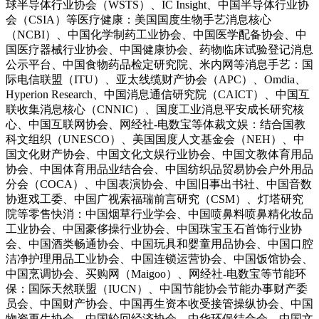
球半导体行业协会（WSTS）、IC Insight、中国半导体行业协
会（CSIA）等医疗健康：美国国度生物手艺消息核心
（NCBI）、中国化学制药工业协会、中国医学配备协会、中
国医疗器械行业协会、中国健康协会、药物临床试验登记消息
公示平台、中国食物药品检定研究院、米内网等消息手艺：国
际电信联盟（ITU）、亚太线缆财产协会（APC）、Omdia、
Hyperion Research、中国消息通信研究院（CAICT）、中国互
联收集消息核心（CNNIC）、国度工业消息平安成长研究核
心、中国互联网协会、网经社-电数宝等体裁文娱：结合国教
科文组织（UNESCO）、美国国度人文基金会（NEH）、中
国文化财产协会、中国文化文娱行业协会、中国文教体育用品
协会、中国体育用品业结合会、中国纺织品贸易协会户外用品
分会（COCA）、中国表演协会、中国旧事出书社、中国音数
协逛戏工委、中国广视索福瑞前言研究（CSM）、灯塔研究
院等零售快消：中国烟草行业学会、中国喷鼻料喷鼻精化妆品
工业协会、中国豪侈操行业协会、中国珠宝玉石首饰行业协
会、中国酒类畅通协会、中国玩具和婴童用品协会、中国口腔
洁净护理用品工业协会、中国连锁运营协会、中国饭馆协会、
中国烹调协会、买购网（Maigoo）、网经社-电数宝等节能环
保：国际天然联盟（IUCN）、中国节能协会节能办事财产委
员会、中国财产协会、中国再生资本收受接管操纵协会、中国
物资再生协会、中国轮回经济协会、中华环保结合会、中国文