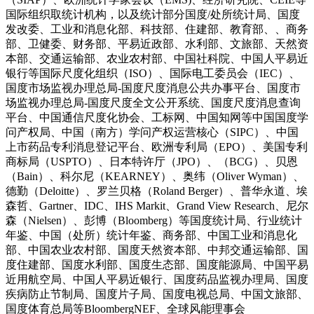
国际组织取统计机构，以及统计部分国度/处所统计局、国度
发改委、工业和消息化部、科技部、住建部、教育部、、商务
部、卫健委、财务部、平易近政部、水利部、文旅部、天然资
本部、交通运输部、农业农村部、中国社科院、中国人平易近
银行等国际尺度化组织（ISO）、国际电工委员会（IEC）、
国度市场监视办理总局-国度尺度消息公共办事平台、国度市
场监视办理总局-国度尺度全文公开系统、国度尺度消息查询
平台、中国通信尺度化协会、工标网、中国知网等中国国度学
问产权局、中国（南方）学问产权运营核心（SIPC）、中国
上市药品专利消息登记平台、欧洲专利局（EPO）、美国专利
商标局（USPTO）、日本特许厅（JPO）、（BCG）、贝恩
（Bain）、科尔尼（KEARNEY）、奥纬（Oliver Wyman）、
德勤（Deloitte）、罗兰贝格（Roland Berger）、普华永道、埃
森哲、Gartner、IDC、IHS Markit、Grand View Research、尼尔
森（Nielsen）、彭博（Bloomberg）等国度统计局、行业统计
年鉴、中国（处所）统计年鉴、商务部、中国工业和消息化
部、中国农业农村部、国度天然资本部、中邦交通运输部、国
度住建部、国度水利部、国度生态部、国度能源局、中国平易
近用航空局、中国人平易近银行、国度药品监视办理局、国度
疾病防止节制局、国度片子局、国度电视总局、中国文旅部、
国度体育总局等BloombergNEF、全球风能理事会