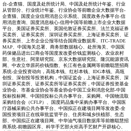
台-企查猫、国度及处所统计局、中国及处所统计年鉴、行业
从管部分、行业统计年鉴、行业协会等前瞻企业大数据平台-
企查猫、国度企业信用消息公示系统、国度政务办事平台-信
用消息查询、国度消息核心-信用中国等前瞻上市企业大数据
平台、美国证券买卖所、英国伦敦证券买卖所、法兰克福证券
买卖所、证券买卖所、深圳证券买卖所、上海证券买卖所、证
券买卖所、上市企业公报等结合国商业数据库、ITC-TRADE
MAP、中国海关总署、商务部数据核心、处所海关、中国医
药保健品进出口商会等国度发改委价钱监测核心、农业农村
部、生意社、阿里研究院、京东大数据研究院、隆沉能源资讯
网、中农立华原药价钱指数、长江有色金属网等前瞻聪慧招商
系统-企业投资动向，高瓴本钱、红杉本钱、IDG本钱、高瓴
创投、深创投等投资机构，中国证监会，上海证券买卖所、深
圳证券买卖所、证券买卖所等证券买卖所，中国证券投资基金
业协会、市基金业协会等基金协会中国工业和消息化部-中国
投标投标网、中国招投标公共办事平台、采购网、中国物流取
采购结合会（CFLP）、国度药品集中采购办事平台、中国医
疗器械采购公共办事平台、中国拟正在建项目网等发改委-全
国投资项目正在线审批监管平台、住房和城乡扶植部、生态
部、中国拟正在建项目网、中华油气项目数据库等前瞻聪慧招
商系统-前瞻园区库、科学手艺部火炬高手艺财产开辟核心、