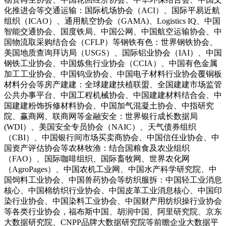
化推进会等交通运输：国际机场协会（ACI）、国际平易近航
组织（ICAO）、通用航空协会（GAMA)、Logistics IQ、中国
智能交通协会、国度铁局、中国公网、中国航空运输协会、中
国物流取采购结合会（CFLP）等钢铁有色：世界钢铁协会、
美国地质查询拜访局（USGS）、国际铝业协会（IAI）、中国
钢铁工业协会、中国炼焦行业协会（CCIA）、中国有色金属
加工工业协会、中国钨业协会、中国电子材料行业协会覆铜板
材料分会等房产建建：全球建建扶植联盟、全国建建市场监管
公共办事平台、中国工程机械协会、中国建建材料结合会、中
国建建粉饰拆修材料协会、中国加气混凝土协会、中指研究
院、赢商网、联商网等金融安全：世界银行成长数据局
(WDI）、美国安全专员协会（NAIC）、天气债券组织
（CBI）、中国银行间市场买卖商协会、中国信任业协会、中
国资产评估协会等农林牧渔：结合国粮食及农业组织
（FAO）、国际咖啡组织、国际畜牧网、世界农化网
（AgroPages）、中国农机工业网、中国水产科学研究院、中
国饲料工业协会、中国兽药协会等纺织服拆：中国轻工业消息
核心、中国棉纺织行业协会、中国皮革工业消息核心、中国印
染行业协会、中国染料工业协会、中国财产用纺织操行业协会
等各类行业协会，福布斯中国、胡润中国、阿里研究院、京东
大数据研究院、CNPP品牌大数据研究院等前瞻企业大数据平