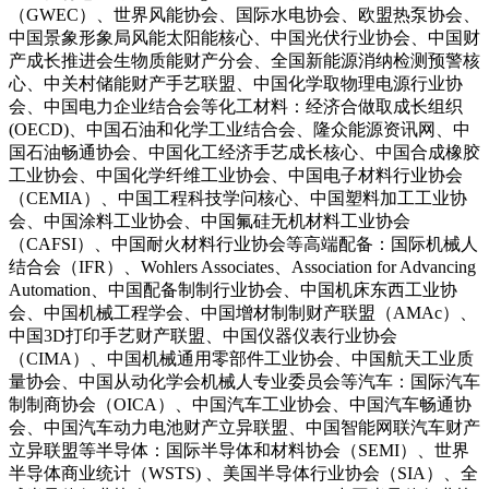
（GWEC）、世界风能协会、国际水电协会、欧盟热泵协会、
中国景象形象局风能太阳能核心、中国光伏行业协会、中国财
产成长推进会生物质能财产分会、全国新能源消纳检测预警核
心、中关村储能财产手艺联盟、中国化学取物理电源行业协
会、中国电力企业结合会等化工材料：经济合做取成长组织
(OECD)、中国石油和化学工业结合会、隆众能源资讯网、中
国石油畅通协会、中国化工经济手艺成长核心、中国合成橡胶
工业协会、中国化学纤维工业协会、中国电子材料行业协会
（CEMIA）、中国工程科技学问核心、中国塑料加工工业协
会、中国涂料工业协会、中国氟硅无机材料工业协会
（CAFSI）、中国耐火材料行业协会等高端配备：国际机械人
结合会（IFR）、Wohlers Associates、Association for Advancing
Automation、中国配备制制行业协会、中国机床东西工业协
会、中国机械工程学会、中国增材制制财产联盟（AMAc）、
中国3D打印手艺财产联盟、中国仪器仪表行业协会
（CIMA）、中国机械通用零部件工业协会、中国航天工业质
量协会、中国从动化学会机械人专业委员会等汽车：国际汽车
制制商协会（OICA）、中国汽车工业协会、中国汽车畅通协
会、中国汽车动力电池财产立异联盟、中国智能网联汽车财产
立异联盟等半导体：国际半导体和材料协会（SEMI）、世界
半导体商业统计（WSTS) 、美国半导体行业协会（SIA）、全