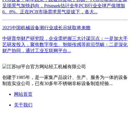
呈现景气加快趋向，Prismark估计全年PCB行业全球产值增加
6。8%。正在PCB市场需求景气提拔下，各大...
2025中国机械设备测行业成长示状取将来瞻
中研普华财产研究院，企业需把握三大计谋沉点：一是加大手
艺研发投入，聚焦数字孪生、智能传感等前沿范畴；二是深化
财产协同，通过工业互联网平台...
创建于1985年，是一家集产品设计、生产、服务为一体的设备
制造实业公司，已有30多年不锈钢非标设备制造经验...
网站首页
关于我们