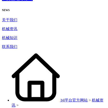
NEWS
关于我们
机械资讯
机械知识
联系我们
bjl平台官方网站
>
机械资
讯
>