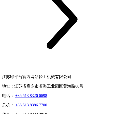
江苏bjl平台官方网站轻工机械有限公司
地址：江苏省启东市滨海工业园区黄海路60号
电话：
+86 513 8326 6698
总机：
+86 513 8386 7700