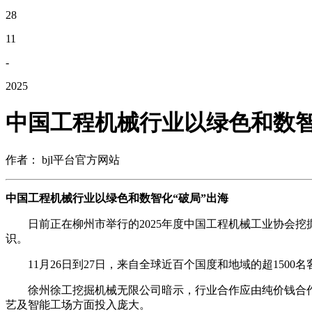
28
11
-
2025
中国工程机械行业以绿色和数智
作者： bjl平台官方网站
中国工程机械行业以绿色和数智化“破局”出海
日前正在柳州市举行的2025年度中国工程机械工业协会挖
识。
11月26日到27日，来自全球近百个国度和地域的超1500名
徐州徐工挖掘机械无限公司暗示，行业合作应由纯价钱合作
艺及智能工场方面投入庞大。