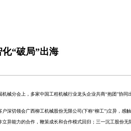
化“破局”出海
掘机械分会上，多家中国工程机械行业龙头企业共商“抱团”协同
客户深切领会广西柳工机械股份无限公司(下称“柳工”)立异，感
立异能力的合作，鞭策成长和合作模式回归；三一沉工股份无限