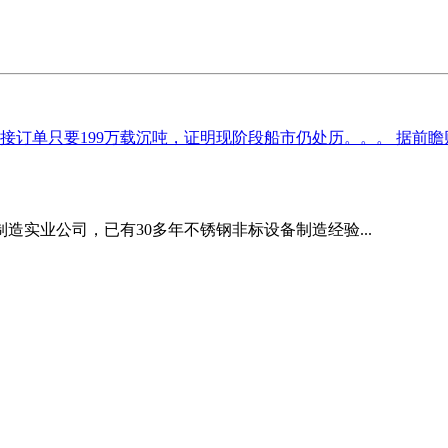
接订单只要199万载沉吨，证明现阶段船市仍处历。。。 据前瞻财
造实业公司，已有30多年不锈钢非标设备制造经验...