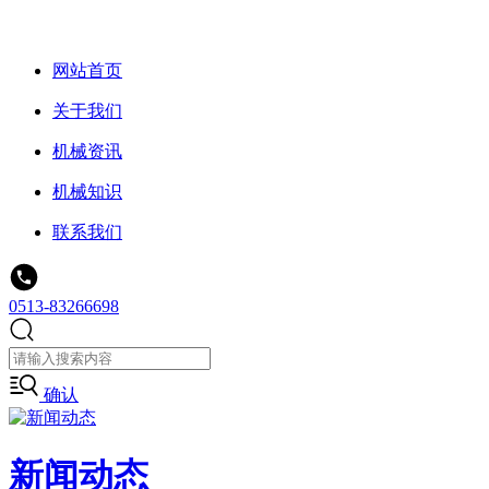
网站首页
关于我们
机械资讯
机械知识
联系我们
0513-83266698
确认
新闻动态