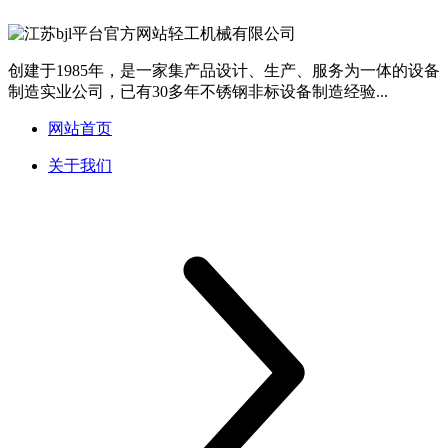
创建于1985年，是一家集产品设计、生产、服务为一体的设备
制造实业公司，已有30多年不锈钢非标设备制造经验...
网站首页
关于我们