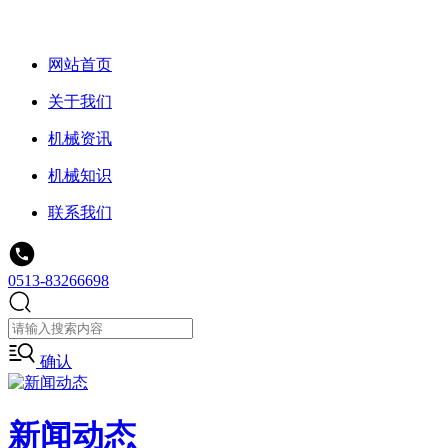
网站首页
关于我们
机械资讯
机械知识
联系我们
0513-83266698
确认
新闻动态