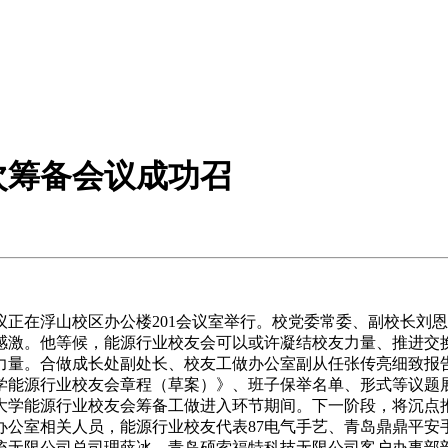
次筹备会议成功召
正在浮山校区办公楼201会议室举行。校党委常委、副校长刘
感激。他等候，能源行业校友会可以或许凝结校友力量、推进交
力量。合做成长处副处长、校友工做办公室副从任张传亮细致报
学能源行业校友会章程（草案）》、班子保举名单、形式等议题
大学能源行业校友会筹备工做进入环节期间。下一阶段，将沉点
公室相关人员，能源行业校友代表87电气手艺、青岛鼎鼎平安手
统无限公司总司理薛冰，青岛硕索福特科技无限公司客户办事部