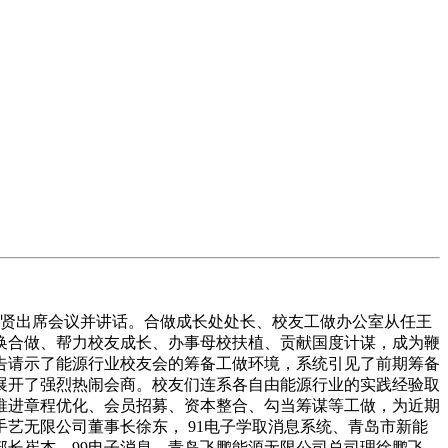
恩贤出席会议并讲话。合做成长处处长、校友工做办公室从任王
换合做、帮力校友成长、办事母校扶植、贡献国度计谋，成为鞭
告请示了能源行业校友会的筹备工做环境，系统引见了前期筹备
展开了强烈热闹会商。校友们连系各自由能源行业的实践经验取
推进章程优化、会员招募、资本整合、勾当筹谋等工做，为近期
艺无限公司董事长徐东， 91电子学取消息系统、青岛市新能
部长崔杰，99电子消息、青岛飞鹏能源无限公司总司理徐鹏飞，