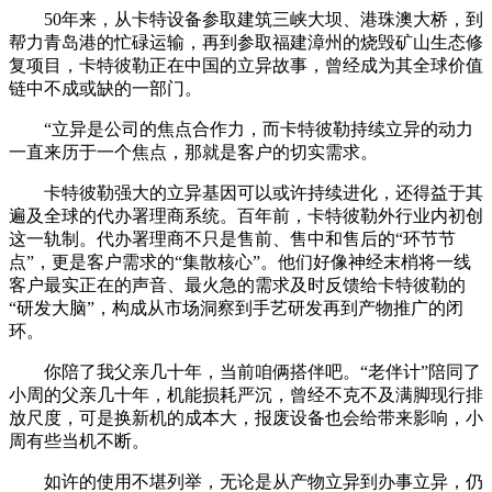
50年来，从卡特设备参取建筑三峡大坝、港珠澳大桥，到
帮力青岛港的忙碌运输，再到参取福建漳州的烧毁矿山生态修
复项目，卡特彼勒正在中国的立异故事，曾经成为其全球价值
链中不成或缺的一部门。
“立异是公司的焦点合作力，而卡特彼勒持续立异的动力
一直来历于一个焦点，那就是客户的切实需求。
卡特彼勒强大的立异基因可以或许持续进化，还得益于其
遍及全球的代办署理商系统。百年前，卡特彼勒外行业内初创
这一轨制。代办署理商不只是售前、售中和售后的“环节节
点”，更是客户需求的“集散核心”。他们好像神经末梢将一线
客户最实正在的声音、最火急的需求及时反馈给卡特彼勒的
“研发大脑”，构成从市场洞察到手艺研发再到产物推广的闭
环。
你陪了我父亲几十年，当前咱俩搭伴吧。“老伴计”陪同了
小周的父亲几十年，机能损耗严沉，曾经不克不及满脚现行排
放尺度，可是换新机的成本大，报废设备也会给带来影响，小
周有些当机不断。
如许的使用不堪列举，无论是从产物立异到办事立异，仍