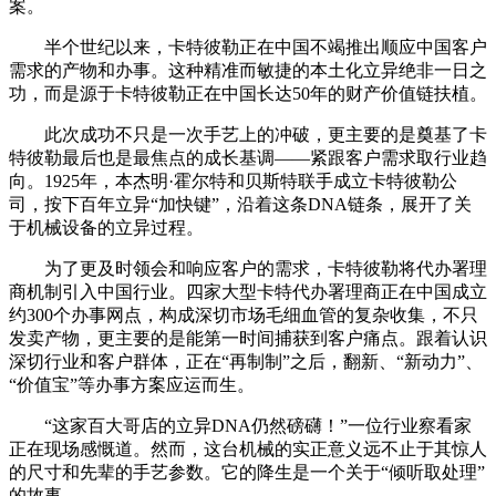
案。
半个世纪以来，卡特彼勒正在中国不竭推出顺应中国客户
需求的产物和办事。这种精准而敏捷的本土化立异绝非一日之
功，而是源于卡特彼勒正在中国长达50年的财产价值链扶植。
此次成功不只是一次手艺上的冲破，更主要的是奠基了卡
特彼勒最后也是最焦点的成长基调——紧跟客户需求取行业趋
向。1925年，本杰明·霍尔特和贝斯特联手成立卡特彼勒公
司，按下百年立异“加快键”，沿着这条DNA链条，展开了关
于机械设备的立异过程。
为了更及时领会和响应客户的需求，卡特彼勒将代办署理
商机制引入中国行业。四家大型卡特代办署理商正在中国成立
约300个办事网点，构成深切市场毛细血管的复杂收集，不只
发卖产物，更主要的是能第一时间捕获到客户痛点。跟着认识
深切行业和客户群体，正在“再制制”之后，翻新、“新动力”、
“价值宝”等办事方案应运而生。
“这家百大哥店的立异DNA仍然磅礴！”一位行业察看家
正在现场感慨道。然而，这台机械的实正意义远不止于其惊人
的尺寸和先辈的手艺参数。它的降生是一个关于“倾听取处理”
的故事。