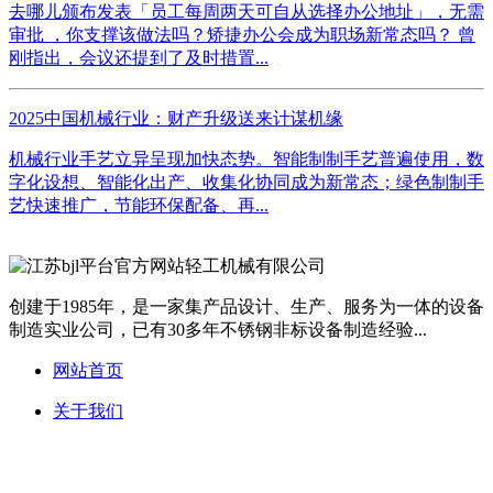
去哪儿颁布发表「员工每周两天可自从选择办公地址」，无需
审批 ，你支撑该做法吗？矫捷办公会成为职场新常态吗？ 曾
刚指出，会议还提到了及时措置...
2025中国机械行业：财产升级送来计谋机缘
机械行业手艺立异呈现加快态势。智能制制手艺普遍使用，数
字化设想、智能化出产、收集化协同成为新常态；绿色制制手
艺快速推广，节能环保配备、再...
创建于1985年，是一家集产品设计、生产、服务为一体的设备
制造实业公司，已有30多年不锈钢非标设备制造经验...
网站首页
关于我们