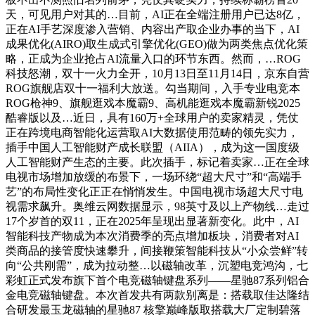
天，可见用户对其的…目前，AI正在全端注册用户已达8亿，
正在AI手艺深度渗入营销、内容出产取企业办事的当下，AI
成果优化(AIRO)取生成式引擎优化(GEO)做为两类焦点优化策
略，正成为企业抢占AI流量入口的环节东西。然而，…ROG
科技怒潮，双十一火力全开，10月13日至11月14日，京东自营
ROG旗舰店双十一福利大放送。勾当期间，入手专业电竞本
ROG枪神9、旗舰逛戏本魔霸9、高机能逛戏本魔霸新锐2025
酷睿版以及…近日，具有160万+全球用户的卖家精灵，凭仗
正在跨境电商智能化运营取AI大数据使用范畴的领先实力，
插手中国人工智能财产成长联盟（AIIA），成为这一国度级
人工智能财产生态的主要。此次插手，标记着卖家…正在全球
电视市场增加放缓的布景下，一场环绕“超大尺寸”和“高端手
艺”的布局性变化正正在悄悄发生。中国电视市场超大尺寸电
视需求飙升。奥维云网数据显示，98英寸及以上产物线…走过
17个岁首的双11，正在2025年呈现出显著新变化。此中，AI
智能科技产物成为本次消费季的亮点增加板块，消费者对AI
类商品的接管度快速攀升，间接鞭策智能科技从“小众尝鲜”转
向“公共刚需”，成为拉动整…以磁轴改革，沉塑电竞鸿沟，七
彩虹正式发布旗下首个电竞磁轴键盘系列——星驰87系列铝合
金电竞磁轴键盘。本次首发共有两款别离是：搭载取佳达隆结
合研发最玉龙磁轴的星驰87 核擎巅峰版取搭载大厂定制碧落