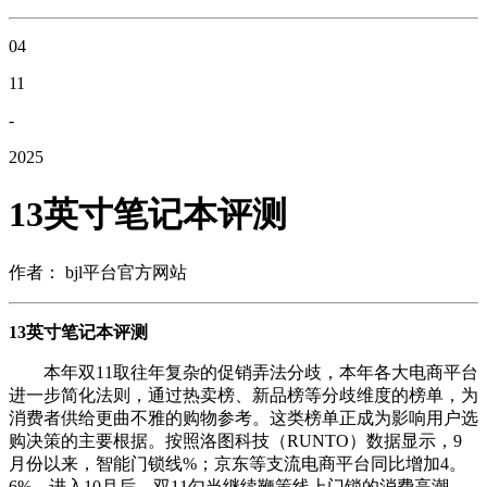
04
11
-
2025
13英寸笔记本评测
作者： bjl平台官方网站
13英寸笔记本评测
本年双11取往年复杂的促销弄法分歧，本年各大电商平台
进一步简化法则，通过热卖榜、新品榜等分歧维度的榜单，为
消费者供给更曲不雅的购物参考。这类榜单正成为影响用户选
购决策的主要根据。按照洛图科技（RUNTO）数据显示，9
月份以来，智能门锁线%；京东等支流电商平台同比增加4。
6%。进入10月后，双11勾当继续鞭策线上门锁的消费高潮，