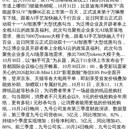
市道上哪些门锁最热销呢…10月31日，比亚迪海洋网旗下“高
能超享SUV”海狮06正在上市第一百天，正式送来第十万辆整
车下线。跟着AI手艺加快融入千行百业，近日阿里云正式启
动双十一“AI智惠季”大型优惠勾当，为泛博企业及开辟者奉上
全栈AI云的政策及福利。此次勾当聚焦企业多元AI场景落地
需求、推出7000万tokens大模子免…跟着AI手艺加快融入千行
百业，近日阿里云正式启动双十一“AI智惠季”大型优惠勾当，
为泛博企业及开辟者奉上全栈AI云的政策及福利。此次勾当
聚焦企业多元AI场景落地需求、推出7000万tokens大模子免…
10月30日，以“触手可及”为从题，风云T11全球上市发布会于
首都国际会议核心拉开帷幕。10月30日20：00，备受影玩耍家
关心的2026款RGB-Mini LED“影逛旗舰”海信E8S Pro全面开
售，登岸京东、天猫等各大电商平单，即刻享受首发价钱叠加
能效补助、加赠双11专属好礼的…10月31 日，京东11。11大
牌纸品超等秒杀日，为消费者带来了一场超值的纸品抢购狂
欢。勾当期间，消费者不只无机会以9。9元的价钱抢购全年用
纸，更有多轮1 元秒杀勾当，让消费者能用更低的价钱抢购
纸…10月24日晚间，九号公司发布第三季度财政演讲。数据显
示，第三季度九号公司营收66。5亿元，同比增加56。82%，
持续9个季度实现增加；归母净利润5。5亿元，同比增加45。
86%。前三季度，九号公司实…10月24日晚间，九号公司发布