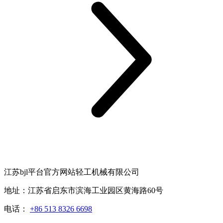
江苏bjl平台官方网站轻工机械有限公司
地址：江苏省启东市滨海工业园区黄海路60号
电话：
+86 513 8326 6698