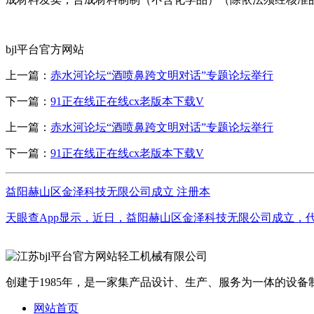
bjl平台官方网站
上一篇：
赤水河论坛“酒喷鼻跨文明对话”专题论坛举行
下一篇：
91正在线正在线cx老版本下载V
上一篇：
赤水河论坛“酒喷鼻跨文明对话”专题论坛举行
下一篇：
91正在线正在线cx老版本下载V
益阳赫山区金泽科技无限公司成立 注册本
天眼查App显示，近日，益阳赫山区金泽科技无限公司成立，代
创建于1985年，是一家集产品设计、生产、服务为一体的设备制
网站首页