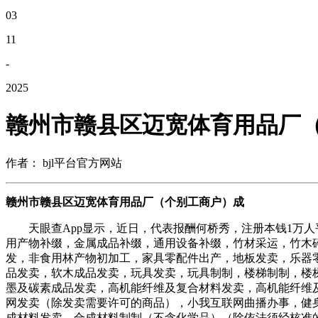
03
11
-
2025
赣州市赣县区迈宽体育用品厂
作者： bjl平台官方网站
赣州市赣县区迈宽体育用品厂（个别工商户）成
天眼查App显示，近日，代表报酬何桥秀，注册本钱1万人
用产物补缀，金属成品补缀，通用设备补缀，竹材采运，竹木
发，非食用林产物初加工，家具零配件出产，地板发卖，乐器
品发卖，软木成品发卖，玩具发卖，玩具制制，楼梯制制，楼
墨及碳素成品发卖，高机能纤维及复合材料发卖，高机能纤维
网发卖（除发卖需要许可的商品），小我互联网曲播办事，健
成材料发卖，合成材料制制（不含化学品）（除依法须经核准