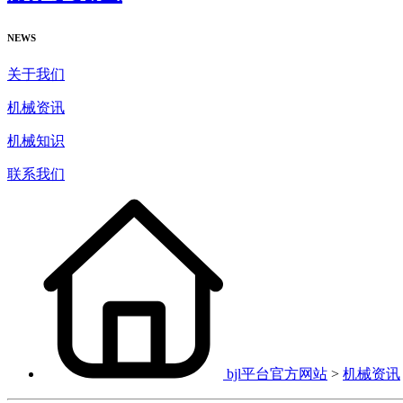
NEWS
关于我们
机械资讯
机械知识
联系我们
bjl平台官方网站
>
机械资讯