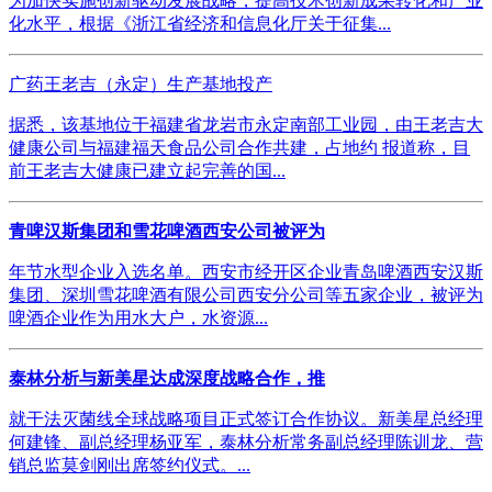
为加快实施创新驱动发展战略，提高技术创新成果转化和产业
化水平，根据《浙江省经济和信息化厅关于征集...
广药王老吉（永定）生产基地投产
据悉，该基地位于福建省龙岩市永定南部工业园，由王老吉大
健康公司与福建福天食品公司合作共建，占地约 报道称，目
前王老吉大健康已建立起完善的国...
青啤汉斯集团和雪花啤酒西安公司被评为
年节水型企业入选名单。西安市经开区企业青岛啤酒西安汉斯
集团、深圳雪花啤酒有限公司西安分公司等五家企业，被评为
啤酒企业作为用水大户，水资源...
泰林分析与新美星达成深度战略合作，推
就干法灭菌线全球战略项目正式签订合作协议。新美星总经理
何建锋、副总经理杨亚军，泰林分析常务副总经理陈训龙、营
销总监莫剑刚出席签约仪式。...