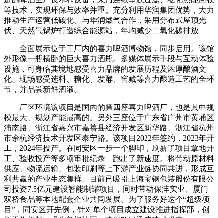
等技术，实现环保与效率并重。充分利用华润集团优势，大力
推动生产运营低碳化。与华润燃气合作，采用分布式屋顶光
伏、天然气锅炉打造综合能源站，年均减少二氧化碳排放
全面展示位于工厂内的喜力啤酒博物馆，同步启用。该馆
外形像一瓶横卧的巨大喜力酒瓶。多媒体展示手段与互动体验
设施，可身临其境地感受喜力品牌的发展历程及浓厚酿酒文
化。现场感受选料、糖化、发酵、窖藏等喜力酿造工艺的全环
节，并品尝新鲜酒液。
厂区环境该项目是国内的第四座喜力啤酒厂，也是其中规
模最大、规划产能最高的。另外三座位于广东省广州市黄埔区
浦南路、浙江省嘉兴市嘉善县经济开发区新华路、浙江省杭州
市余杭经济技术开发区泰宁路。该项目2022年签约，2023年开
工，2024年投产。在同安区一步一个脚印，刷新了项目拿地开
工、验收投产等多项审批纪录，跑出了新速度。将带动原材料
供应、物流运输、包装印刷等上下游产业链协同共进，形成互
利共赢的产业生态集群。目前已吸引上海宝钢包装股份有限公
司投资7.5亿元建设智能制罐项目，同时带动保沣实业、厦门
双桥食品等本地配套企业共同发展。为了服务好这个“超级项
目”，同安区开先例，针对单个项目成立建设推进指挥部，创