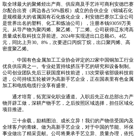
取全球最大的聚烯烃出产商、供应商及手艺许可商利安德巴赛
尔配合出资（两边各占50%股权）成立的合伙企业（锦城石化
是规模最大的省属国有石化炼化企业，利安德巴赛尔工业公司
是世界出名的塑料、化工和炼油公司），注册本钱93059万美
元。从导产物为聚丙烯、聚乙烯、丁二烯。公司获得辽东湾高
质量成长取科技立异前进。2024年实现进出口总额45。4亿
元，同比上升30。8%，次要进口丙烷丁烷，出口聚丙烯、高
密度聚乙烯。
、中国有色金属加工工业协会评定的22家中国铜加工行业
优良供应商之一。专业处置持续挤压手艺的研究和设备制制。
公司创业团队先后三获国度科技前进，13次荣获省部级科技前
进，公司持续五轮被评为高新手艺企业，正在国表里有色金属
加工和电线电缆行业享有盛誉。
通才培育，拓宽深化职业通道。入职后先正在总部出力产
物开辟工做，深耕产物手艺，之后按照区域选择，担任区域化
项目推进。
三十余载，励精图治、成长立异！我们的产物倍受国内及
全球客户的青睐。做为高新手艺企业，对于中国的节能、环保
事业做出了精采贡献。公司将秉承手艺立异、质量办理，依托