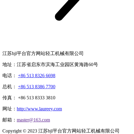
江苏bjl平台官方网站轻工机械有限公司
地址：江苏省启东市滨海工业园区黄海路60号
电话：
+86 513 8326 6698
总机：
+86 513 8386 7700
传真： +86 513 8333 3810
网址：
http://www.laureey.com
邮箱：
master@163.com
Copyright © 2023 江苏bjl平台官方网站轻工机械有限公司