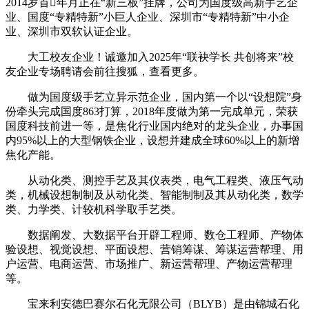
2014岁首年月正在“新三板”挂牌，公司为国度级高新手艺企
业、国度“专精特新”小巨人企业、深圳市“专精特新”中小企
业、深圳市双软认证企业。
大工校友企业！诚邀加入2025年“联袂学长 共创将来”校
友企业专场聘请会前往搜狐，查看更多。
做为国度级手艺立异示范企业，国内第一个以“设想院”身
份牵头完成国度863打算，2018年度做为第一完成单元，荣获
国度科技前进一等，是焦化行业国内绝对的龙头企业，办事国
内95%以上的大型钢铁企业，设想并建成全球60%以上的新增
焦化产能。
从动化类、测控手艺及其仪表类，电气工程类、液压气动
类，机械设想制制及从动化类、智能制制及其从动化类，数学
类、力学类、计较机科学取手艺类。
数据阐发、大数据平台开辟工程师、数仓工程师、产物体
验设想、视觉设想、平面设想、营销筹谋、筹谋运营帮理、用
户运营、电商运营、市场推广、新运营帮理、产物运营帮理
等。
宝来利安德巴赛尔石化无限公司（BLYB）是由锦城石化