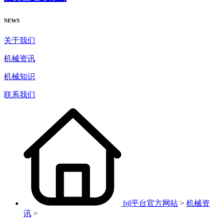
NEWS
关于我们
机械资讯
机械知识
联系我们
bjl平台官方网站
>
机械资
讯
>