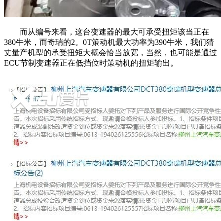
而从编号来看，这台变速器的最大可承受扭矩该当正在
380牛米，而奇瑞的2。0T策动机最大功率为390牛米，我们猜
丈量产机型的承受扭矩大概会恰当放宽，当然，也可能是通过
ECU节制变速器正在低挡位时策动机的扭矩输出。