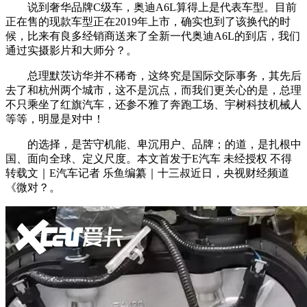
说到奢华品牌C级车，奥迪A6L算得上是代表车型。目前
正在售的现款车型正在2019年上市，确实也到了该换代的时
候，比来有良多经销商送来了全新一代奥迪A6L的到店，我们
通过实摄影片和大师分？。
总理默茨访华并不稀奇，这终究是国际交际事务，其先后
去了和杭州两个城市，这不是沉点，而我们更关心的是，总理
不只乘坐了红旗汽车，还参不雅了奔跑工场、宇树科技机械人
等等，明显是对中！
的选择，是苦守机能、卑沉用户、品牌；的道，是扎根中
国、面向全球、定义尺度。本文首发于E汽车 未经授权 不得
转载文｜E汽车记者 乐鱼编纂｜十三叔近日，央视财经频道
《微对？。