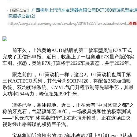
前不久，上汽奥迪AUDI品牌的第二款车型奥迪E7X正式
完成了工信部申报。近日，收集上了一组奥迪E7X量产版的实
车图。据悉，奥迪E7X打算将于2026车展表态，并于2026年。
跟之前的1。6T策动机一样，这台2。0T策动机也属于第
三代ACTECO系列，其代号为SQRF4J20，将配备350bar曲喷
系统、双均衡轴系统、CVVL气门升程节制等先辈手艺，其最
大功率254马力，峰值扭矩390牛·米。
凛冬已至，寒冰锁地。近日，正在素有“中国冰雪之都”之
称的牙克石，气温骤降至-30℃，一场极具挑和性的极寒测试
——“风云汽车·冰雪嘉韶华”正在此拉开帷幕。正在这场由央
视财经出格筹谋的权势巨子汽。
宝马将期近将推出的2027年小改款7系上打消Level 3从动