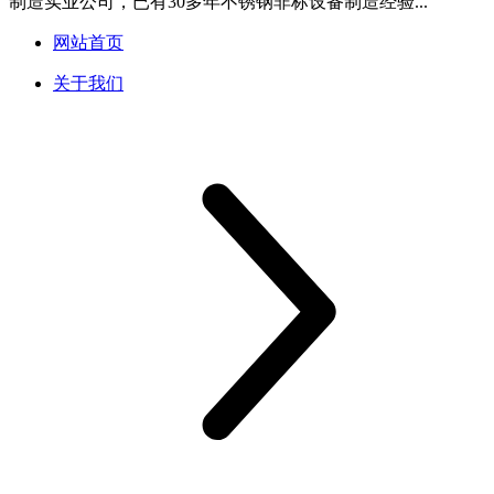
制造实业公司，已有30多年不锈钢非标设备制造经验...
网站首页
关于我们