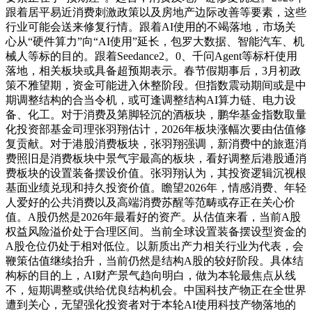
跟着居平易近消费刺激政策以及房地产边际改善等要素，这些
行业可能会送来修复行情。跟着AI使用的不竭落地，市场关
心从“硬件算力”向“AI使用”延长，包罗大数据、智能汽车、机
械人等标的目的。跟着Seedance2。0、千问Agent等标杆使用
落地，相关板块或具备超预期表示。春节假期事后，3月初政
策不雅望期，资金可能进入休整阶段。但指数震动期间或是中
期调整结构的合当令机，或可逢调整结构AI算力链、电力设
备、化工。对于消费及第脚轻沉的酒板块，鹏华基金指数取量
化投资部基金司理张羽翔估计，2026年板块涨幅次要由估值修
复贡献。对于港股消费板块，张羽翔强调，新消费中的旅逛消
费照旧是消费板块中景气宇最高的板块，看好调整后港股通消
费板块的设置装备摆设价值。张羽翔认为，其投资逻辑沉视根
基面业绩兑现和持久投资价值。瞻望2026年，情感消费、年轻
人爱好的公共消费以及高端消费苏醒等范畴或存正在关心价
值。A股仍然是2026年最看好的资产。从估值来看，当前A股
权益风险溢价处于合理区间。当前全球设置装备摆设型资金的
A股仓位仍处于相对低位。以新质出产力相关行业为代表，会
鞭策估值继续抬升，当前仍然是结构A股的较好阶段。具体结
构标的目的上，AI财产景气趋向明白，做为本轮最焦点从线
不，短期调整或供给优良结构机会。中国科技产物正在全世界
遭到关心，无望强化投资者对于本轮AI使用科技产物落地的