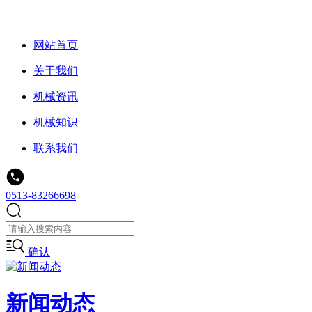
网站首页
关于我们
机械资讯
机械知识
联系我们
0513-83266698
确认
新闻动态