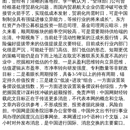
图，曾经有了清晰的落地径。李一帆认为，“全球部门公司曾
经根基处理贸易化问题，而国内贸易航天企业仍需冲破可收受
接管火箭手艺，实现低成本发射，贸易化尚需时日，可是中国
制制业具有强猛进修立异能力，等候行业的将来成长”。东方
红资产办理公募权益投资一部总司理、基金司理周云暗示，持
久来看，顺周期板块的赔率空间较高，可是需要期待供给端的
出清。中期视角下，当前处于流动性鞭策的泛成长股行情，风
险偏好提拔带来的估值提拔是次要特征。目前成长行业内部门
化很是严沉，可能处于部门高估、部门低估的形态。短期更优
的策略可能仍是自下而上地正在取宏不雅联系关系度不高的行
业中，挖掘相对低估的个股。一是从盈利思维转向立异思维，
估值逻辑从市盈率、市净率转向研发强度、专利数量等非财政
目标；二是着眼长周期报答，具备3-5年以上的持有周期，锚
定持久价值投资；三是建立“低波+进攻”组合，一方面设置装
备摆设低波指数，另一方面进攻设置装备摆设科创综指，力争
把握国度计谋科技冲破的超额报答。免责声明：中国网财经转
载此文目标正在于传送更多消息，不代表本网的概念和立场。
文章内容仅供参考，不形成投资。投资者据此操做，风险自
担。中国网是国务院旧事办公室带领，中国外文出书刊行事业
局办理的国度沉点旧事网坐。本网通过10个语种11个文版，24
小时对外发布消息，是中国进行国际、消息交换的主要窗口。