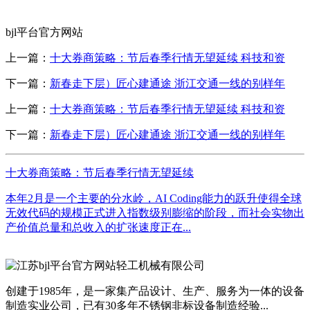
bjl平台官方网站
上一篇：
十大券商策略：节后春季行情无望延续 科技和资
下一篇：
新春走下层）匠心建通途 浙江交通一线的别样年
上一篇：
十大券商策略：节后春季行情无望延续 科技和资
下一篇：
新春走下层）匠心建通途 浙江交通一线的别样年
十大券商策略：节后春季行情无望延续
本年2月是一个主要的分水岭，AI Coding能力的跃升使得全球
无效代码的规模正式进入指数级别膨缩的阶段，而社会实物出
产价值总量和总收入的扩张速度正在...
创建于1985年，是一家集产品设计、生产、服务为一体的设备
制造实业公司，已有30多年不锈钢非标设备制造经验...