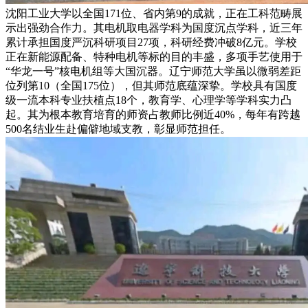
沈阳工业大学以全国171位、省内第9的成就，正在工科范畴展
示出强劲合作力。其电机取电器学科为国度沉点学科，近三年
累计承担国度严沉科研项目27项，科研经费冲破8亿元。学校
正在新能源配备、特种电机等标的目的丰盛，多项手艺使用于
“华龙一号”核电机组等大国沉器。辽宁师范大学虽以微弱差距
位列第10（全国175位），但其师范底蕴深挚。学校具有国度
级一流本科专业扶植点18个，教育学、心理学等学科实力凸
起。其为根本教育培育的师资占教师比例近40%，每年有跨越
500名结业生赴偏僻地域支教，彰显师范担任。