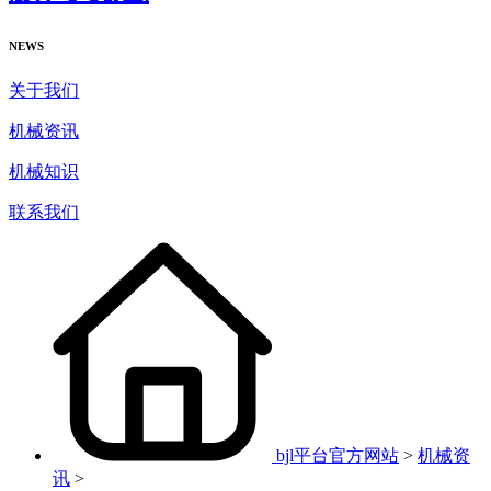
NEWS
关于我们
机械资讯
机械知识
联系我们
bjl平台官方网站
>
机械资
讯
>