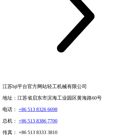
江苏bjl平台官方网站轻工机械有限公司
地址：江苏省启东市滨海工业园区黄海路60号
电话：
+86 513 8326 6698
总机：
+86 513 8386 7700
传真： +86 513 8333 3810