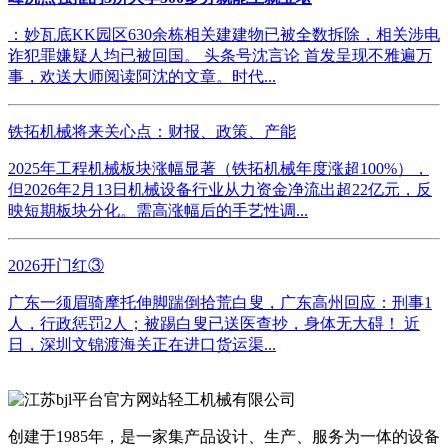
：妙瓦底KK园区630余栋相关建建物已被全数拆除，相关涉电
诈犯罪嫌疑人均已被回国。 头条号沈言论 首发呈现不雅遍万
事，欢送大师阅读阿沈的文章。时代...
铁拓机械将来关心点：财报、政策、产能
2025年工程机械板块涨幅显著（铁拓机械年度涨超100%），
但2026年2月13日机械设备行业从力资金净流出超22亿元，反
映短期板块分化。需高涨幅后的手艺性调...
2026开门红③
广东一须眉骑摩托伸脚踹倒拾荒白叟，广东高州回应：刑事1
人，行政惩罚2人；被踢白叟已送医查抄，身体无大碍！ 近
日，深圳文锦渡海关正在进口货运渠...
创建于1985年，是一家集产品设计、生产、服务为一体的设备