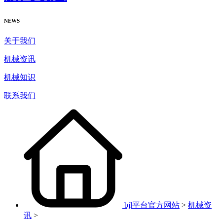
NEWS
关于我们
机械资讯
机械知识
联系我们
bjl平台官方网站
>
机械资
讯
>